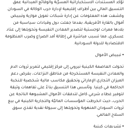
​تؤكد المستندات الاستخباراتية المسرّبة والوقائع الميدانية عمق
التنسيق المالي بين أطراف إقليمية لإدارة حرب الوكالة في السودان.
وكشفت هذه المعلومات عن إدارة شبكات تمويل موازية وتبييض
أموال بالقارة الأفريقية، بعدما جعلت دول وقيادات سياسية من
بلادها ممرات لوجستية لتصدير المعادن النفيسة وتحويلها إلى عتاد
عسكري، مما تسبب مباشرة في إطالة أمد الصراع وضرب المنظومة
الاقتصادية للدولة السودانية.
​▪️ تبييض الأموال
تحولت العاصمة الكينية نيروبي إلى مركز إقليمي لتمرير ثروات الدم
والمعادن النفيسة المستخرجة من مناطق النزاعات، بغرض دعم
الميزان التجاري الإماراتي وتحقيق مكاسب مالية شخصية للنخبة
الحاكمة في كينيا. وتأسس هذا التنسيق بناءً على تفاهمات وثيقة
لتوفير غطاء شرعي كامل لتدفقات الأموال المشبوهة الناتجة عن
الحرب، حيث انخرطت المؤسسات الماليّة والتجارية الكينية في بيع
ثروات السودان المنهوبة وتحويلها إلى سيولة نقدية تغذي سوق
السلاح العالمي.
​▪️ تشريعات كينية