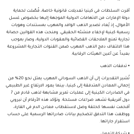
أقرت السلطات في كينيا تعديلات قانونية خاصة، فُصّلت لحماية
دولة الإمارات من الاتهامات الدولية الموجهة إليها بخصوص غسل
الأموال، إذ يُعاد تصدير الذهب الوافد والمهرب بمستندات وهويات
رسمية كينية لإخفاء منشئه الحقيقي. ومنحت هذه القوانين حصانة
تجارية تمنع الملاحقات القضائية والعقوبات الدولية، وصار بموجب
هذا الالتفاف دمج الذهب المهرب ضمن القنوات التجارية المشروعة
بعيداً عن أعين الهيئات الرقابية.
​▪️ تدفقات الذهب
تُشير التقديرات إلى أن الذهب السوداني المهرب يمثل نحو 20% من
إجمالي المعادن المتدفقة إلى كينيا، بينما يعود الارتفاع غير الطبيعي
في الصادرات الكينية إلى عمليات تمرير مشابهة لذهب قادم من 7
دول أفريقية تشهد صراعات مسلحة. وتؤكد هذه الأرقام أن نيروبي
أقحمت نفسها كحلقة وصل لاستقطاب معادن الدم في القارة،
ووظفت هذا التدفق لتضخيم بيانات صادراتها الرسمية على حساب
استقرار جاراتها.
​▪️ شبكة التمويل