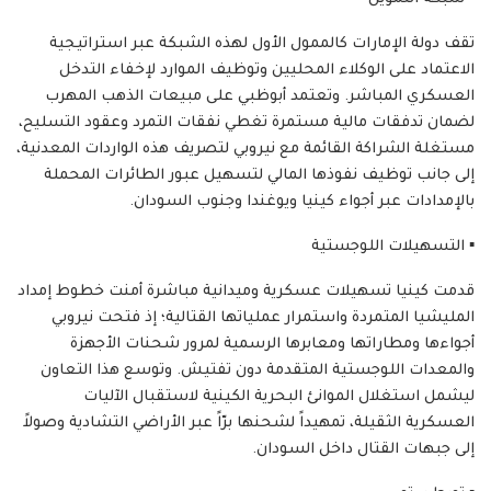
تقف دولة الإمارات كالممول الأول لهذه الشبكة عبر استراتيجية
الاعتماد على الوكلاء المحليين وتوظيف الموارد لإخفاء التدخل
العسكري المباشر. وتعتمد أبوظبي على مبيعات الذهب المهرب
لضمان تدفقات مالية مستمرة تغطي نفقات التمرد وعقود التسليح،
مستغلة الشراكة القائمة مع نيروبي لتصريف هذه الواردات المعدنية،
إلى جانب توظيف نفوذها المالي لتسهيل عبور الطائرات المحملة
بالإمدادات عبر أجواء كينيا ويوغندا وجنوب السودان.
​▪️ التسهيلات اللوجستية
قدمت كينيا تسهيلات عسكرية وميدانية مباشرة أمنت خطوط إمداد
المليشيا المتمردة واستمرار عملياتها القتالية؛ إذ فتحت نيروبي
أجواءها ومطاراتها ومعابرها الرسمية لمرور شحنات الأجهزة
والمعدات اللوجستية المتقدمة دون تفتيش. وتوسع هذا التعاون
ليشمل استغلال الموانئ البحرية الكينية لاستقبال الآليات
العسكرية الثقيلة، تمهيداً لشحنها برّاً عبر الأراضي التشادية وصولاً
إلى جبهات القتال داخل السودان.