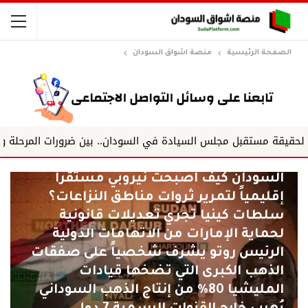
الصفحة الرئيسية
منصة اشواق السودان
منصة اشواق السودان
قبل مجلس السيادة في السودان.. بين ضرورات المرحلة ودروس التجارب 
​روتو وكينيا.. التورط بنهب وسرقة ذهب
السودان كيف أصبحت نيروبي مستقراً
إقليمياً لتمرير ثروات مناطق النزاعات؟ ​
سلطات كينيا تجري تعديلات قانونية
لحماية الإمارات من الاتهامات الدولية ​
الرئيس روتو يشرف شخصياً على صفقات
الذهب الكبرى التي تضخها قيادات
المليشيا ​80% من إنتاج الذهب السوداني