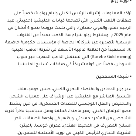
​▪️ تورط روتو
تؤكد المعلومات إشراف الرئيس الكيني وليام روتو شخصياً على
صفقات الذهب الكبرى التي تضخها قيادات المليشيا (حميدتي، عبد
الرحيم دقلو، والقوني حمدان)، والتي بلغت ذروتها بنحو 4 أطنان في
عام 2025م. ويشترط روتو شراء هذا الذهب بعيداً عن القنوات
الرسمية لتصديره عبر شركاته الخاصة أو مؤسسات حكومية خاضعة
له، مستفيداً من امتلاكه غالبية الأسهم في شركة الذهب الكينية
(Karebe Gold mining) التي تستقبل الذهب المهرب عبر جنوب
السودان، فضلاً عن كونه شريكاً في صفقات تسليح المليشيا.
​▪️ شبكة المنتفعين
يدير وزير المعادن والاقتصاد البحري الكيني، حسن جوهو، ملف
التنسيق المباشر مع المليشيا عبر الإشراف على عمليات الشحن
والتخليص والنقل اللوجستي للمعدات العسكرية، في حين ينشط
عضو البرلمان الكيني، زهير ماهندا، كحلقة وصل سياسية نظراً لقربه
الشخصي من المتمرد حميدتي. ويظهر في واجهة الصفقات تاجر
السلاح المعروف في المحيط الهندي، عمران خولسا، باعبتره
الشريك التجاري للرئيس الكيني في توريد الأسلحة للمتمردين.