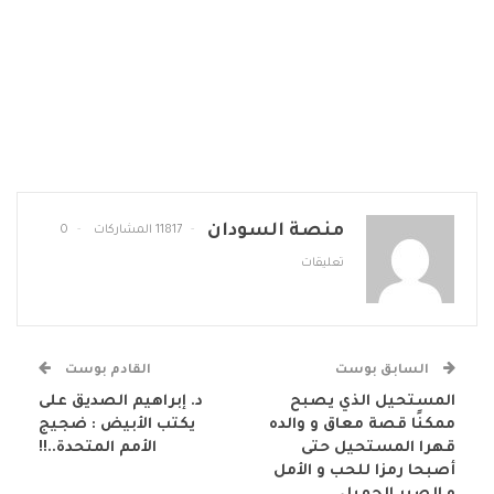
منصة السودان
11817 المشاركات
0
تعليقات
السابق بوست
القادم بوست
المستحيل الذي يصبح
د. إبراهيم الصديق على
ممكنًا قصة معاق و والده
يكتب الأبيض : ضجيج
قهرا المستحيل حتى
الأمم المتحدة..!!
أصبحا رمزا للحب و الأمل