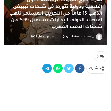
يُهرب خارج القنوات الرسمية ​7 دول
إقليمية ودولية تتورط في شبكات تبييض
الذهب ​15 عاماً من التهريب المستمر تنهب
اقتصاد الدولة. ​الإمارات تستقبل 99% من
شحنات الذهب المهرب
بواسطة
منصة السودان
في
يونيو 20, 2026
0
شارك