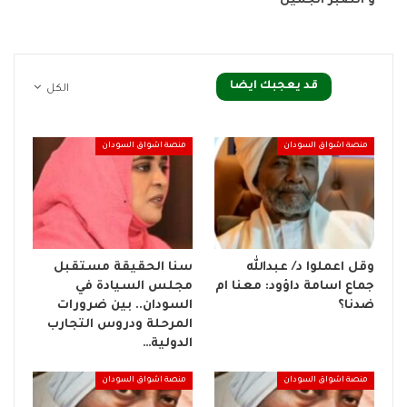
و الصبر الجميل
قد يعجبك ايضا
الكل
منصة اشواق السودان
منصة اشواق السودان
وقل اعملوا د/ عبدالله
سنا الحقيقة مستقبل
جماع اسامة داؤود: معنا ام
مجلس السيادة في
ضدنا؟
السودان.. بين ضرورات
المرحلة ودروس التجارب
الدولية…
منصة اشواق السودان
منصة اشواق السودان