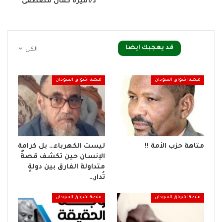
*د/أميرة كمال مصطفى* ️
قد يعجبك ايضا
الكل
منصة اشواق السودان
منصة اشواق السودان
متاهة حزب الأمة !!
ليست الكهرباء… بل كرامة
الإنسان حين تكشف قصةٌ
متداولة الفارق بين دولةٍ
تُدار…
منصة اشواق السودان
منصة اشواق السودان