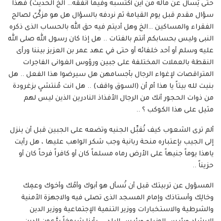
حتى يُسأل عن ماله من أين أكتسبه وفيما أنفقه… الخ الحديث) فهذا
سؤال مقدم قبل يوم القيامة ثم نردفه بالسؤال هل هو مزكَّىً لصالح
الفقراء والمساكين …الخ وهل أديتم فيه حق الله بالحساب الذى ذكره
النبى وليس بحسابكم أنتم بالفتات .. هل إذا كان رسول الله صلى الله
عليه وسلم أو أحد خلفائه أو حتى في عهد عمر بن العزيز بيننا ورأى
النقطة بالعملات المختلفة على جبين ورؤوس الغوانى الفاجرات
المتراقصات لإغواء الرجال بأجسامهن هل سيرضوا هذا الفعل .. هل
بنيت لله بيتاً يا هذا أم أن (السوق واقف) .. هل انت مُنتشىٍ بزغرودة
من ذوات الحجور أنك من الرجال الأفذاذ النادرين الذين ليس لهم
مثيل على هذا الكوكب ؟ ..
ألم ترى الشعوب كيف تُقبِّل الجنيه وتضعه على الجبين قبل أن ينزل
إلى الجيب بإعتباره منحة ربانية وجب شكر الواهب عليها ، هل رأيت
ياهذا يوماً جنيهاً على الأرض رماه مسلماً كان أو كافراً فرحاً كان أو
حزيناً ..
المسؤول عن تربيتك قبل أن تُسأل هو أبوك وأمُك وأخوك وعمِك
وخالِك وأستاذك وإمام المسجد الذى تصلى فيه والاجهزة الأمنية
والشرطية والاستخبارات ووزير التنمية الإجتماعية ووزير الدين