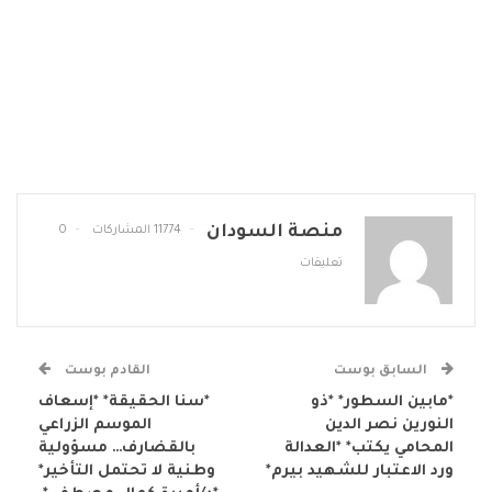
منصة السودان
11774 المشاركات
0
تعليقات
السابق بوست
القادم بوست
*مابين السطور* *ذو
*سنا الحقيقة* *إسعاف
النورين نصر الدين
الموسم الزراعي
المحامي يكتب* *العدالة
بالقضارف… مسؤولية
ورد الاعتبار للشهيد بيرم*
وطنية لا تحتمل التأخير*