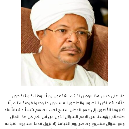
عار على جبين هذا الوطن اؤلئك المُدَّعون زوراً الوطنية ويتلفحون
عَلَمَه لأغراض التصوير والظهور الفاسدون ما وجدوا فرصة لذلك إلَّأ
تدثروها الدَّاعون إلى عهر الوطن الذبيح تحت أرجلهم شيباً وشباباً لقد
طأطأتم رؤوسنا بين الامم السؤال الأول من أين لكم كل هذا المال
وهو سؤال مشروع وحاضر يوم القيامة (لا تزول قدما عبد يوم القيامة