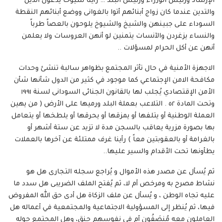
الإرشاد ورئيس الوزراء ورئيس البلد … رأينا شيوخاً يدَّعون الدين
والتدين عندما كان زواج أبنائهم أتوا بالغوانى ووضع أبنائهم النقطة
السوداء على جبينهن والشيخ والشيوخ يلوحون بالعصاً طرباً
والنساء يزغردن والآنسات يتمنين لو أنهن العروسات ولا يعلمن
أنهن عن أكل الحرام لمسؤلات ..
الاجهزة الأمنية في حال تأثر المجتمع بظواهر سالبة تنشئ وحدات
مكافحة الامن الإجتماعي كما موجود في كثير من الدول شأنها شأن
الأمن الإقتصادي يُجلب لها بالقانون الجنائى السودانى لسنة ١٩٩١
وتحت المادة ٥٢ . التلاعب بعملة البلد ورميها على الأرض ( من يهين
العملة الوطنية أو يتلفها أو يمزقها أو يحرقها أو يلطخها أو يتعامل
بها بصورة مزرية يعاقب بالسجن مدة لا تزيد عن ستة أشهر أو
بالغرامة أو بالعقوبتين معاً ) رأينا غرف ممتلئة عن آخرها بالعملات
يطأونها تحت الأقدام والسير عليها..
ثم يُسأل عن مصدر هذه الأموال و يُراجع سجله التجارى هل هو
نشاط مصرح به ومرخص أم لا، ثم يُفتح الملف الضريبى هل سدد ما
عليه تجاه الوطن ، و يُسأل عن ملف الزكاة هل أدى حق الله المفروض
فيها، ثم يُنظر إلى المسؤولية الاجتماعية والمجتمعية في أعماله هل
العاملون معه مُنصَفُون أم في نفوسهم حنق، وهل المجتمع حوله