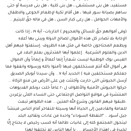
مستفيد، هل بنى مستشفى ، هل بنى كلية ، هل بنى مدرسة أو حتى
ساهم بصيانة سور فيها ، هل أقام تكية لإطعام الجوعى والاطفال
والأمهات الحوامل ، هل رعى كبار السن ، هل في ماله حقٌ لليتيم …
(وفى أموالهم حقٌ للسائلِ والمحروم ) الذاريات- آية ١٩ ، إذا كانت
الإجابة بلا تصادر كل هذه الأموال لصالح الدولة ويبنى بها أعلاه
ويطعم المحتاجون خاصة في مثل هذه الظروف .إستفتوا فيهم أهل
الدين والعلوم الشرعية . إعلموا أيها المتدثرون بعلم البلاد في
الفيس بوك الوطنية ليست شعاراً إنما أعمالاً و إيماناً وأن الاموال
هى أموال الله أنتم مستخلفون فيها (آمنوا بالله ورسوله وانفقوا مما
جعلكم مستخلفين فيه ) الحديد آية ٧ .. وأن سيدنا أبوبكر الصديق
أرسل الجيوش التى حاربت وأجتثت مِن على الأرض من منع الزكاة …
حركوا الجيوش الأمنية والأطواف ل ٢٠ عاماً خلت دونكم الفديوهات
المنتشرة في مواقع التواصل الإجتماعي حتى النساء اللائى يزغردن
.طبقوا فيهم القانون وشرع الله المتين … هذه الظواهر تبعث
للعامة والقادمين إلى الحياة أنها وسيلة للتفاخر أمام الناس فينشأ
جيل أسود .. *النقطة السوداء* واحدة من عادات وتقاليد البلد
ليتحول المجتمع كله إلى غانيات طالما أنه كسب رخيص لا يحتاج إلِّا
لخبرة في إهتزاز الأجسام .. . يا أيها الناس لم تخلقوا لهذا