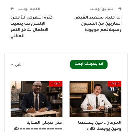
السابق بوست
القادم بوست
الداخلية: ستعيد القبض
كثرة التعرض للأجهزة
الهاربين من السجون
الإلكترونية يصيب
وسجلاتهم موجودة
الأطفال بتأخر النمو
العقلي
قد يعجبك ايضا
الكل
منوعات
منوعات
الحرمان.. حين يصنعنا
حين تتجلى العناية
وحين يوجعنا ✍️ د.
================ ✍️