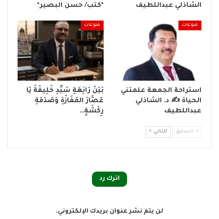
الشاذلي عبداللطيف
*كتب/ حسن البصير*
منوعات
منوعات
استراحة الجمعة علمتني
بَيْنَ رَائِعَةِ سَيِّدِ خَلِيفَةَ يَا
الحياة ✍️ د. الشاذلي
عَصَّارَ المَفَازَةِ وَصَدْمَةِ
عبداللطيف
رِكْشَةٍ…
السابق
التالي
اترك رد
لن يتم نشر عنوان بريدك الإلكتروني.