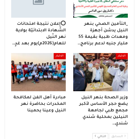
_التأمين الصحي بنهر
⭕إعلان نتيجة امتحانات
النيل يدشن أجهزة
الشّهادة الابتدائيّة بولاية
ومعدات طبية بقيمة 55
نهر النّيل
مليار جنيه لدعم برنامج…
للعام(2026م)يوم بعد غدٍ…
الاخبار
الاخبار
وزير الصحة بنهر النيل
مبادرة أهل الفن لمكافحة
يضع حجر الأساس لأكبر
المخدرات بحاضرة نهر
مجمع طبي لجامعة
النيل وعينا يحمينا
النيلين بمحلية شندي
شندي…
السابق
التالي