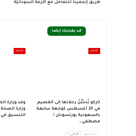
طريق إنجمينا للتعامل مع الأزمة السُّودانيّة
قد يعجبك ايضا
الاخبار
الاخبار
تاركو تُدشِّنُ رحلاتها إلى القصيم
وفد وزارة الص
في 20 أغسطس كوجهة سابعة
وزارة الصحة ب
بالسعودية بورتسودان /
التنسيق في ب
مصطفي…
السابق
التالي