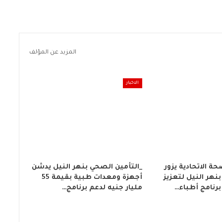
المزيد عن المؤلف
الاخبار
حة الاتحادية يزور
_التأمين الصحي بنهر النيل يدشن
نهر النيل لتعزيز
أجهزة ومعدات طبية بقيمة 55
رنامج أطباء…
مليار جنيه لدعم برنامج…