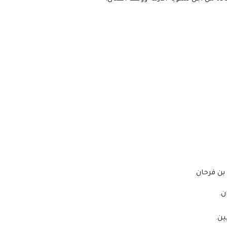
 بن فرحان
ن.
ين.