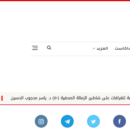
داكاست
المزيد
ة (٥٠) د. ياسر محجوب الحسين
تاركو تُدشِّنُ رحلاتها إلى القصيم في 20 أغسطس كو