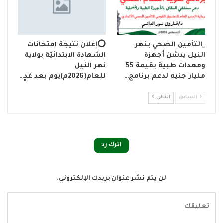
_التأمين الصحي بنهر
⭕إعلان نتيجة امتحانات
النيل يدشن أجهزة
الشّهادة الابتدائيّة بولاية
ومعدات طبية بقيمة 55
نهر النّيل
مليار جنيه لدعم برنامج…
للعام(2026م)يوم بعد غدٍ…
السابق
التالي
اترك رد
لن يتم نشر عنوان بريدك الإلكتروني.