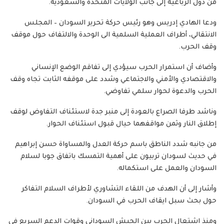
من دول الرباعية إلى جانب الولايات المتحدة والسعودية.
ودعا الهادي إدريس وهو رئيس حركة تحرير السودان – المجلس
الانتقالي، أطراف العملية السلمية الى الوحدة والالتفاف حول موقف
وقف الحرب.
وأضاف أن استمرار الحرب سيؤدي إلى تفاقم الوضع الإنساني
والاقتصادي والأمني والاجتماعي وشدد على موقفه الثابت تجاه وقف
الحرب والدعوة لحوار سلمي تفاوضي.
وناشد طرفا الصراع بالعودة إلى منبر جدة لاستئناف التفاوض لوقف
إطلاق النار وثمن مواقفهما حيال قبول استئناف الحوار.
من جانبه شدد الناطق باسم حركة العدل والمساواة حسن إبراهيم
في حديث لسودان تربيون على أهمية التمسك باتفاق جوبا لسلام
السودان والعمل على استكماله.
وأشار إلى أن الهدف من اللقاء التشاوري لأطراف السلام التفاكر
حول بحث سبل ايقاف الحرب في السودان.
ومنذ اشتعال الحرب بين الجيش السوداني وقوات الدعم السريع في