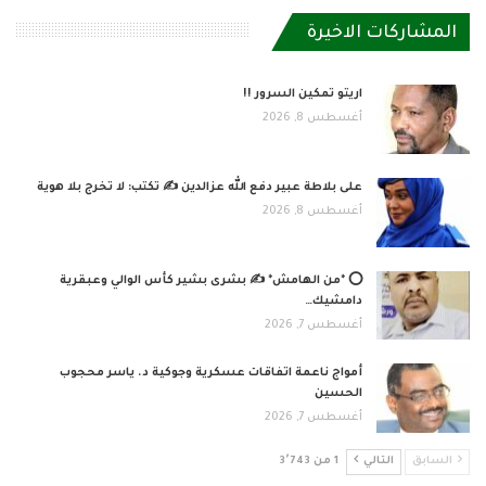
المشاركات الاخيرة
اريتو تمكين السرور !!
أغسطس 8, 2026
على بلاطة عبير دفع الله عزالدين ✍️ تكتب: لا تخرج بلا هوية
أغسطس 8, 2026
⭕ *من الهامش* ✍️ بشرى بشير كأس الوالي وعبقرية
دامشيك…
أغسطس 7, 2026
أمواج ناعمة اتفاقات عسكرية وجوكية د. ياسر محجوب
الحسين
أغسطس 7, 2026
السابق
التالي
1 من 3٬743