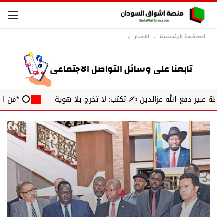
الصفحة الرئيسية
الاخبار
ع الله عزالدين ✍️ تكتب: لا تخرج بلا هوية
⭕ *من الهامش* ✍️