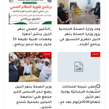
وفد وزارة الصحة الاتحادية
_التأمين الصحي بنهر
يزور وزارة الصحة بنهر
النيل يدشن أجهزة
النيل لتعزيز التنسيق في
ومعدات طبية بقيمة 55
برنامج أطباء…
مليار جنيه لدعم برنامج…
الاخبار
الاخبار
⭕إعلان نتيجة امتحانات
وزير الصحة بنهر النيل
الشّهادة الابتدائيّة بولاية
يضع حجر الأساس لأكبر
نهر النّيل
مجمع طبي لجامعة
للعام(2026م)يوم بعد غدٍ…
النيلين بمحلية شندي
شندي…