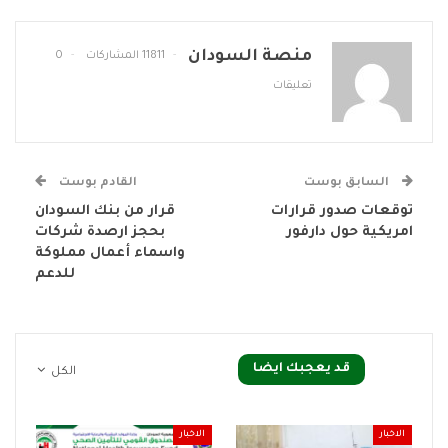
منصة السودان
11811 المشاركات
0
تعليقات
السابق بوست
القادم بوست
توقعات صدور قرارات
قرار من بنك السودان
امريكية حول دارفور
بحجز ارصدة شركات
واسماء أعمال مملوكة
للدعم
قد يعجبك ايضا
الكل
الاخبار
الاخبار