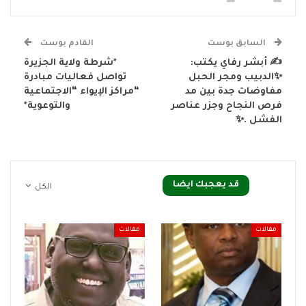
السابق بوست
القادم بوست
✍️ أبشر رفاي يكتب:
*شرطة ولاية الجزيرة
✨الدبيب ومجر الحبل
تواصل فعاليات مبادرة
مفاوضات جدة بين مد
“مراكز الإيواء “الاجتماعية
فرص النجاح وجزر عناصر
والتوعوية*
الفشل .✨
قد يعجبك ايضا
الكل
مقالات
مقالات