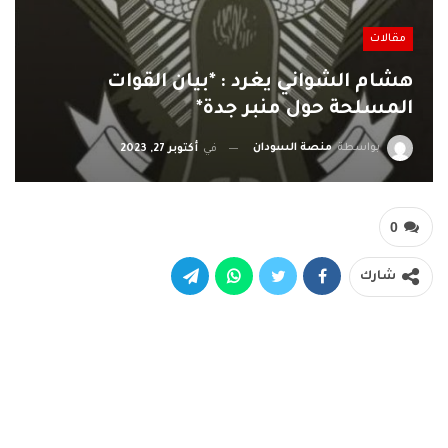
مقالات
هشام الشواني يغرد : *بيان القوات
المسلحة حول منبر جدة*
بواسطة
منصة السودان
في
أكتوبر 27, 2023
0
شارك