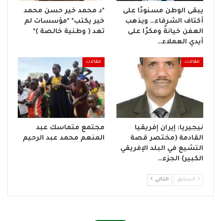
يبقى الوطن مسنودًا على
*د محمد خير حسن محمد
أكتاف الشرفاء… ويذهب
خير يكتب* *مؤسسات لم
العفن خيانةً ومكرًا على
تعد ( وطنية خالصة )*
أيدي العملاء…
مقالات
مقالات
نيجيريا: إيران إفريقيا
مجتمع متماسك عبد
القادمة (مختصر قصة
المنعم محمد عبد الرحيم
التشيع في البلد الإفريقي
الكبير) الجزء…
السابق
التالي