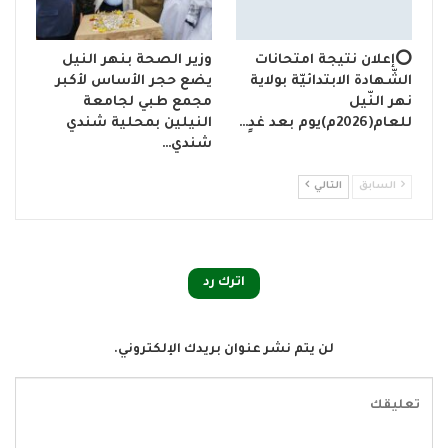
⭕إعلان نتيجة امتحانات
وزير الصحة بنهر النيل
الشّهادة الابتدائيّة بولاية
يضع حجر الأساس لأكبر
نهر النّيل
مجمع طبي لجامعة
للعام(2026م)يوم بعد غدٍ…
النيلين بمحلية شندي
شندي…
السابق
التالي
اترك رد
لن يتم نشر عنوان بريدك الإلكتروني.