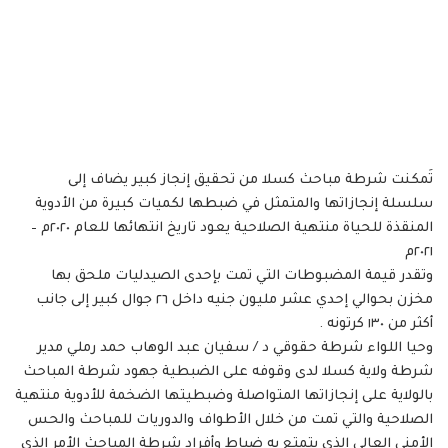
تَمكنت شرطة مباحث كسلا من تحقيق إنجاز كبير يضاف إلى
سلسلة إنجازاتها والمتمثل في ضبطها لكميات كبيرة من الأدوية
المنقذة للحياة منتهية الصلاحية يعود تاريخ انتهائها للعام ٢٠٢٠م –
٢٠٢١م
وتقدر قيمة المضبوطات التي تمت بإحدى الصيدليات ملحق بها
مخزن بحوالي إحدي عشر مليون جنيه داخل ٢٦ جوال كبير إلى جانب
أكثر من ١٣٠ كرتونه .
وحيا اللواء شرطة حقوقي د / سفيان عبد الوهاب حمد رملي مدير
شرطة ولاية كسلا لدى وقوفه على الضبطية جهود شرطة المباحث
بالولاية على إنجازاتها المتواصلة وضبطيتها الضخمة للأدوية منتهية
الصلاحية والتي تمت من خلال الأطواف والدوريات للمباحث والحس
الأمني العالي الذي يتمتع به ضباط وأفراد شرطة المباحث الأمر الذي