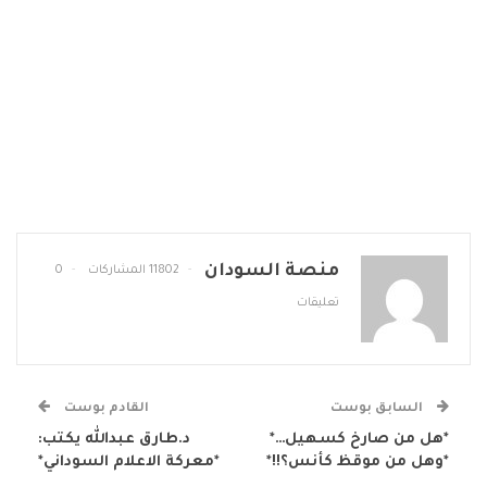
منصة السودان
11802 المشاركات
0
تعليقات
السابق بوست
القادم بوست
*هل من صارخ كسهيل…*
د.طارق عبدالله يكتب:
*وهل من موقظ كأنس؟!!*
*معركة الاعلام السوداني*