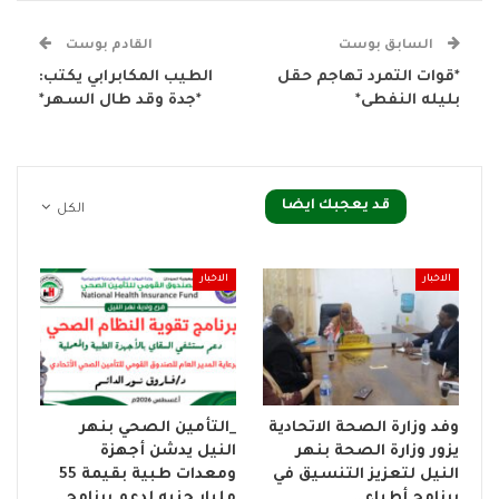
السابق بوست
القادم بوست
*قوات التمرد تهاجم حقل
الطيب المكابرابي يكتب:
بليله النفطى*
*جدة وقد طال السهر*
قد يعجبك ايضا
الكل
الاخبار
الاخبار
وفد وزارة الصحة الاتحادية
_التأمين الصحي بنهر
يزور وزارة الصحة بنهر
النيل يدشن أجهزة
النيل لتعزيز التنسيق في
ومعدات طبية بقيمة 55
برنامج أطباء…
مليار جنيه لدعم برنامج…