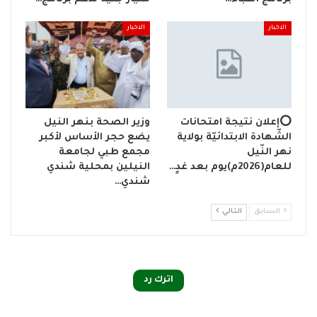
الاخبار
الاخبار
⭕إعلان نتيجة امتحانات
وزير الصحة بنهر النيل
الشّهادة الابتدائيّة بولاية
يضع حجر الأساس لأكبر
نهر النّيل
مجمع طبي لجامعة
للعام(2026م)يوم بعد غدٍ…
النيلين بمحلية شندي
شندي…
السابق
التالي
اترك رد