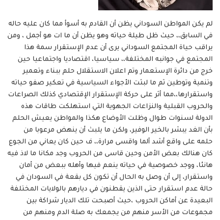
لم يكن المواطن السوداني يظن أن القادم به أسوأ مما كان عليه حاله
في السابق،، حيث ظل طيلة حياته وهو يظن أن ما ات هو أجمل ، ومن
يراقب حياة المجتمع السوداني يرى أن عدم الإستقرار سمة هذا
المجتمع في جوانبه المختلفة،، سياسيا، اقتصاديا واجتماعيا حين
خرج من دائرة الإستعمار وتم اعلان الاستقلال حلم ببناء وتعمير
وتنمية وتوطين ثم ما لبثت الأجواء السياسية في تعكير صفو حياته
واستقرارها،،مما أثر على حركة الإستقرار الإقتصادي كذلك الصراعات
والحروب القبلية والنزاعات الجهوية التي استهلكت طاقات هذه
الدولة لسنوات طوال وظلت الأوضاع هكذا والمواطن يعيش الحلم
بأن الغد يبشر بالخير الوفير، ولكن ما يلبث أن ينهض مرعوبا من
حلمه على واقع أشد ألما واقسى مرارة،، ف حين كان يعاني من الجوع
كان هنالك بعض الأمن وحين قاسى من الحروب وجد مكانا ما لاذ فيه
هانئا، ووجد خصوصية في حياته ينعم فيها وأهله ببعض من أمان
واستقرار، إلى أن وصل به الحال أن تكون كل بقعة في السودان في
حالة عدم استقرار حتى الذين يقطنون في ديارهم بالولايات المختلفة
البعيدة عن أماكن الحروب ،حيث أصبحت تلك الديار شراكة بين
مجموعات من الأسر منهم من يجمعك به صلة الدم ومنهم من