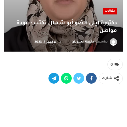
مقالات
دكتورة ليلى الضو أبو شمال تكتب : عودة
مواطن
بواسطة
منصة السودان
في
نوفمبر 7, 2023
0
شارك