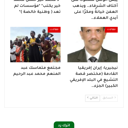
يبقى الوطن مسنودًا على
*د محمد خير حسن محمد
أكتاف الشرفاء… ويذهب
خير يكتب* *مؤسسات لم
العفن خيانةً ومكرًا على
تعد ( وطنية خالصة )*
أيدي العملاء…
مقالات
مقالات
نيجيريا: إيران إفريقيا
مجتمع متماسك عبد
القادمة (مختصر قصة
المنعم محمد عبد الرحيم
التشيع في البلد الإفريقي
الكبير) الجزء…
السابق
التالي
اترك رد