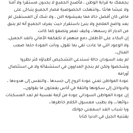
يجمعك به قرابة الوطن ، فأصبح الجميع لا يجدون مستقرا ولا آمنا
ولا عيشا هانئا ،،وانتهكت الخصوصية فصار الجميع يتباكى على
ماض كان أفضل حالا مما يعيشونه الان ، ولا شك أن المستقبل لم
يعد واضح الملامح ولا ينبئ باستقرار حيث يعرف الجميع أنه لم يتبق
من الديار الا رسمها،، وكيف تعمر وتصفو كما كانت.
إن البكاء على الأطلال دمع منهمر لا تكفكفه الأماني بالغد الجميل،
ولا الوعود التي ما عادت تفي بما تقول، وباتت العودة حلما صعب
المنال،،
لم يعد السودان حالة تستدعي التشخيص أطباؤه كثر نظروا
وشخصوا ولكن لم ينجح المداوون في استشفائه ولا في استئصال
أورامه .
عودة المواطن تعني عودة الروح إلى جسدها ، والنفس إلى هدوءها ،
والدواخل إلى سكونها والثقة في أناس يفعلون ما يقولون،،
إن عودة المواطن السوداني عودة من أزمة نفسية لم تعد المسكنات
دوائها،،، ولا يطيب معسول الكلام خاطرها،،
ويا شباب الغد اسمعني جوابك
يقتنيه الجيل في الدنيا كتابا