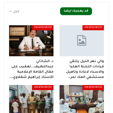
قد يعجبك ايضا
الكل
UNCATEGORIZED
UNCATEGORIZED
والي نهر النيل يلتقي
د. الشاذلي
قيادات اللجنة العليا
عبداللطيف….تعقيب على
والاسناد لاعادة وتاهيل
مقال القامة الإعلامية
مستشفي المك نمر…
الأستاذ إبراهيم شقلاوي.…
UNCATEGORIZED
UNCATEGORIZED