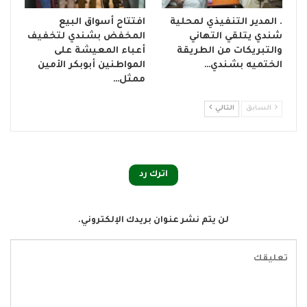
. المدير التنفيذي لمحلية
افتتاح أسواق البيع
شندي يتلقي التهاني
المخفض بشندي لتخفيف
والتبريكات من الطريقة
أعباء المعيشة على
الختميه بشندي…
المواطنين أبوبكر الأمين
ممثل…
السابق
التالي
اترك رد
لن يتم نشر عنوان بريدك الإلكتروني.