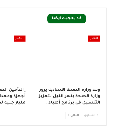
قد يعجبك ايضا
الاخبار
الاخبار
وفد وزارة الصحة الاتحادية يزور
_التأمين الص
وزارة الصحة بنهر النيل لتعزيز
التنسيق في برنامج أطباء…
مليار جنيه ل
السابق
التالي