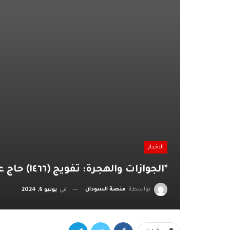
الاخبار
*الجوازات والهجرة: تفويج (١٤٦٦) حاج عبر (١٢) رحلة طيران*
بواسطة
منصة السودان
في
يونيو 6, 2024