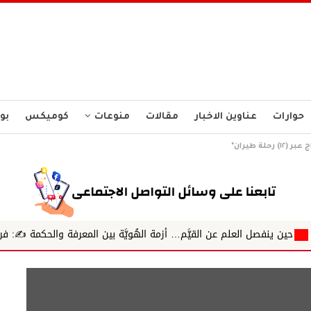
حوارات
عناوين الاخبار
مقالات
منوعات
كوميكس
بو
علم عن القيَّم… أزمة الهُويَّة بين المعرفة والحكمة ✍️: فريق شرطة حقو