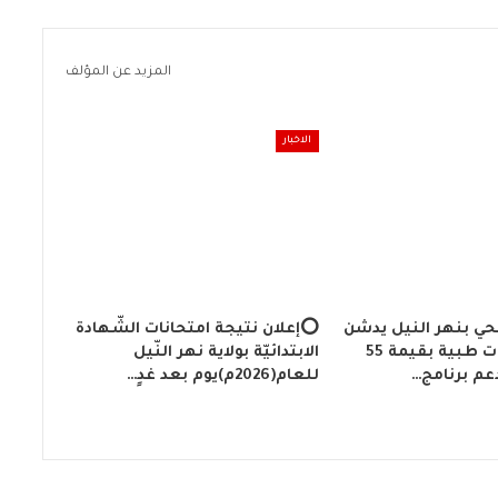
المزيد عن المؤلف
الاخبار
حي بنهر النيل يدشن
⭕إعلان نتيجة امتحانات الشّهادة
أجهزة ومعدات طبية بقيمة 55
الابتدائيّة بولاية نهر النّيل
دعم برنامج…
للعام(2026م)يوم بعد غدٍ…