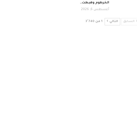
الخرطوم وهبطت…
أغسطس 6, 2026
السابق
التالي
1 من 3٬740