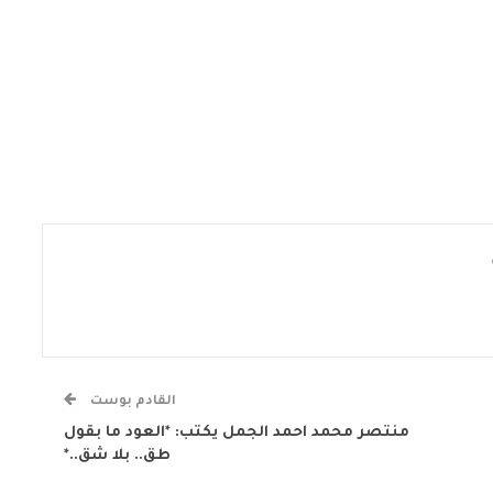
القادم بوست
منتصر محمد احمد الجمل يكتب: *العود ما بقول
طق.. بلا شق..*