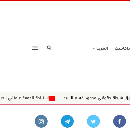
داكاست
المزيد
قي محمود قسم السيد
استراحة الجمعة علمتني الحياة ✍️ د. الشاذلي