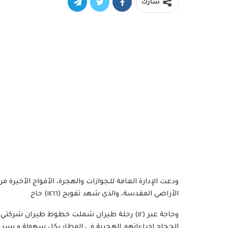
شارك
ودعت الإدارة العامة للجوازات والهجرة، الأفواج الأخيرة من
الأراضي المقدسة، والذي شهد تفويج (١٤٦٦) حاج
وحاجة عبر (١٢) رحلة طيران شملت خطوط طيران شرك
الحجاج إجراءاتهم الهجرية في المطار بكل سهولة و يسر. و