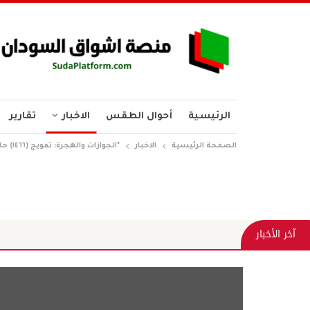
الرئيسية
أحوال الطقس
الاخبار
تقارير
الصفحة الرئيسية
الاخبار
*الجوازات والهجرة: تفويج (١٤٦٦) حاج عبر (١٢) رحلة طيران*
حين ينفصل ال
آخر الأخبار