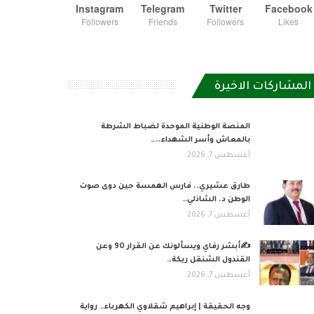
Instagram
Telegram
Twitter
Facebook
Followers
Friends
Followers
Likes
المشاركات الاخيرة
المنصة الوطنية الموحدة لضباط الشرطة
بالمعاش وأسر الشهداء..…
أغسطس 7, 2026
طارق عشيري.. فارس الهمسة حين دوى صوت
الوطن د. الشاذلي…
أغسطس 7, 2026
✍️أبشر رفاي ويسألونك عن القرار 90 وعن
القندول الشنقل ريكة…
أغسطس 7, 2026
وجه الحقيقة | إبراهيم شقلاوي الكهرباء… رواية