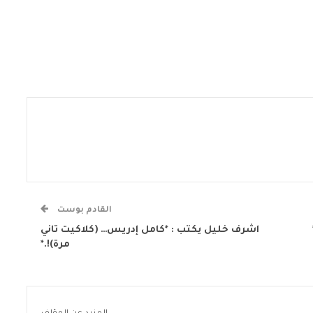
القادم بوست
اشرف خليل يكتب : *كامل إدريس… (كلاكيت تاني
مرة)!.*