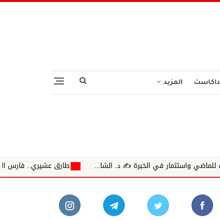
داكاست
المزيد
ي الخبرة ✍️ د. الشا...
طارق عشيري.. فارس الهمسة حين دوى صو