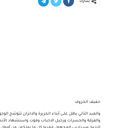
شارك
حفيف الحروف
والعيد الثاني يطل على أبناء الجزيرة والاحزان تتوشح الوج
والفرقة والحسرات ورحيل الاحباب وموت واستشهاد الأبناء 
النزوح وسراديب المجهول فقدوا كل ما يملكون من أموال وث