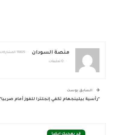
منصة السودان
11805 المشاركات
0 تعليقات
السابق بوست
*رأسية بيلينجهام تكفي إنجلترا للفوز أمام صربيا*
قد يعجبك ايضا