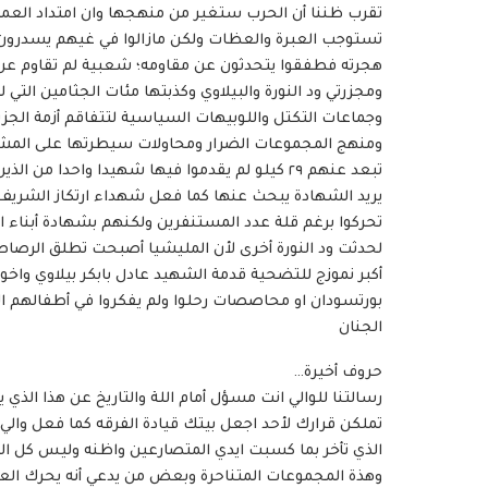
تقرب ظننا أن الحرب ستغير من منهجها وان امتداد العمر 
تستوجب العبرة والعظات ولكن مازالوا في غيهم يسدرون لا ت
هجرته فطفقوا يتحدثون عن مقاومه؛ شعبية لم تقاوم عن 
ومجزرتي ود النورة والبيلاوي وكذبتها مئات الجثامين التي 
وجماعات التكتل واللوبيهات السياسية لتتفاقم أزمة الجزير
ومنهج المجموعات الضرار ومحاولات سيطرتها على المشهد 
تبعد عنهم ٢٩ كيلو لم يقدموا فيها شهيدا واحدا 
يريد الشهادة يبحث عنها كما فعل شهداء ارتكاز الشريف 
تحركوا برغم قلة عدد المستنفرين ولكنهم بشهادة أبناء 
لحدثت ود النورة أخرى لأن المليشيا أصبحت تطلق الرص
أكبر نموزج للتضحية قدمة الشهيد عادل بابكر بيلاوي واخو
بورتسودان او محاصصات رحلوا ولم يفكروا في أطفالهم الصغا
الجنان
حروف أخيرة…
رسالتنا للوالي انت مسؤل أمام اللة والتاريخ عن هذا الذي
تملكن قرارك لأحد اجعل بيتك قيادة الفرقه كما فعل والي ا
الذي تأخر بما كسبت ايدي المتصارعين واظنه وليس كل 
وهذة المجموعات المتناحرة وبعض من يدعي أنه يحرك الع