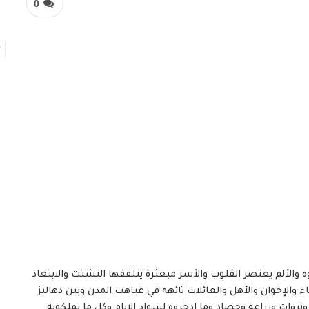
0
وه والألم يعتصر القلوب والأسر مبعثرة يتلقفها التشتت والابتعاد
والإخوان والأهل والعائلات تائهه في غياهب المدن وبين دهاليز
روات وزراعة وحصاد وما ادخروه لسواد الايام وكل ما يملكونه