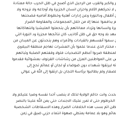
والكبر والقرب من الرحيل الذي أصبح في ظل الحرب حالة معتادة
حركهم الآلام واحزان انسان الجزيرة ولا أوجاعه ولا نزوحه ولا
أطفال ودالنورة وعن إدارات أهلية وخطوط أماميه فضحتها
لم يدافعوا عنها إلا من خلال المجموعات والمقاومة الضرار
ة وانسانها وتزداد معاناتهم بأن يتحملوا المليشيا وانتهاكاتها
بلا وجه حق في ظل أكاذيب كان نتائجها مجزرة ود النورة التي
من الذين سموا أنفسهم بالقيادات والأمراء وهم يتحدثون عن الميدان من
مختار الذي عندما علموا بأن العشرات تهاجم منطقة البيلاوي
المنطقة ضربوا أعظم التضحيات فلولا وقفتهم الصلبة وثباتهم
اص على المواطنين العزل من رشاشات القرنوف بعشوائية فقدموا
ته ليرتقوا شهداء دون ضوضاء أو لجان أو عمائم تحج إلى
ر ولم يطالبوا برئاسة اللجان بل ارتقوا إلى الله في عوالي
 يحدث وانت حاكم الولاية لذلك لا ينصب أحدا نفسه وصيا عليكم ولا
لخرطوم حتى لا تمرر عليك الاجندات حتي يمن الله علينا بالنصر
الظن اثم بسب هذه الخلافات الضرار وهذه الاسقاطات الشخصية
مائم وهو بلا عمامة يمتطي صهوة انتماء حزبي ضيق في زمن