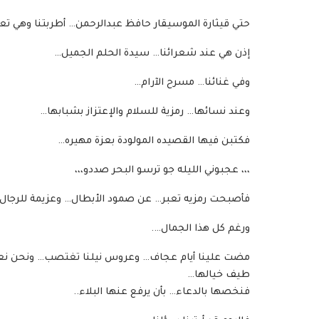
حتي قيثارة الموسيقار حافظ عبدالرحمن… أطربتنا وهي تع
إذن هي عند شعرائنا… سيدة الحلم الجميل…
وفي غنائنا… مسرح الآرام…
وعند نسائها… رمزية للسلام والإعتزاز بشبابها…
فكتبن فيها القصيده المولودة بعزة مهيره…
،،، عجبوني الليله جو ترسو البحر صددو،،،
فأصبحت رمزيه تعبر… عن صمود الأبطال… وعزيمة للرجا
ورغم كل هذا الجمال….
مضت علينا أيام عجاف… وعروس نيلنا تغتصب… ونحن نعتصر
طيف خيالها…
فنخصها بالدعاء… بأن يرفع عنها البلاء..