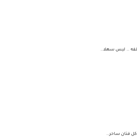
ختلفه … ليس سهلا…
 كل فتان ساحر…