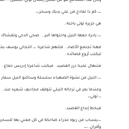
وكأن هذا التسامح هو من شكل إنسان توتي الجميل … الم
،،، كم ذا تماذج فن علي يديك وسحر،،،
هي جزيرة توتي ياجنه…
،،، يادرة حفها النيل واحتواها البر…. صحي الدجي وتغشاك 
فهنا تجتمع الأضاد… فتلهم شاعرنا ،،، التجاني يوسف بشي
ليكتب أروع قصائده…
فتنهال علينا درر القصيد.. فيكتب شاعرنا إدريس جماع…
،،، النيل من نشوة الصهباء سلسلة وساكنو النيل سمار و
وعندما يمر في ترحاله النيلي تتوقف مجاديف شعره عند…
،، توتي،،
فيخط إبداع القصيد…
،،،ينساب من ربوه عذراء ضاحكة في كل مغني بها للسحر إ
وأقران..،،،