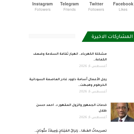
Instagram
Telegram
Twitter
Facebook
Followers
Friends
Followers
Likes
المشاركات الاخيرة
مشكلة الكهرباء… انهيار ثقافة السلامة وضعف
الكفاءة…
أغسطس 6, 2026
رجل الأعمال أسامة داوود غادر العاصمة السودانية
الخرطوم وهبطت…
أغسطس 6, 2026
خدمات الجمهور والزول المقهور د. احمد حسن
ظلال
أغسطس 6, 2026
تصريحاتُ العَطَا.. زلزالُ المَيْدَانِ وَمِيلاَدُ سُّودَانِ…