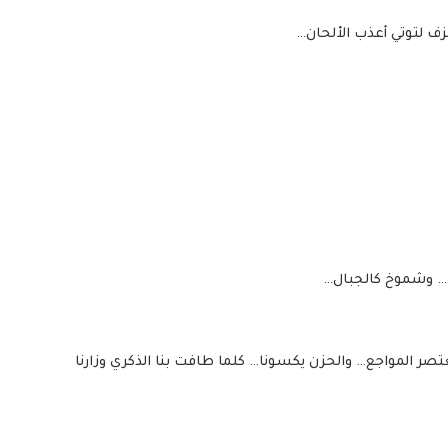
زف لتوتي أعذب الألحان…
ل… وشموخ كالجبال…
 المواجع… والحزن يكسونا… كلما طافت بنا الذكري وزارنا