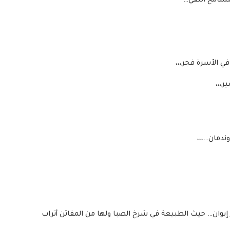
تسامح النقي…
في الأسرة فجر،،،
ر،،،
ندمان…،،،
يوان… حيث الطبيعة في شرخ الصبا ولها من المفاتن أتراب