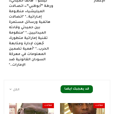
الإعمار*
تيسو : *هاتف حميدتي،،
ورطة “أبوظبي”،، اتصـالات
الميليشيا،، منظـومة
إمـاراتية..* *اتصالات
هاتفية ورسائل مستمرة
بين حميدتي وقادته
الميدانيين..* *منظومة
تقنية إماراتية متطورة،
جُهزت لإدارة ومتابعة
الحرب..* *أهمية تضمين
المعلومات في معركة
السودان القانونية ضد
الإمارات..*
قد يعجبك ايضا
الكل
مقالات
مقالات