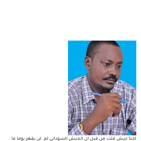
كلنا جيش قلت من قبل ان الجيش السوداني لم. لن يقهر يوما ما