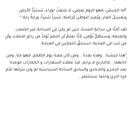
*أما الجيش، فهو اليوم يمضي، لا يلتفتُ لوراء، يَستردُّ الأرض
ويغسلُ العار، ويُعيد للوطن كرامته، شبراً شبراً، ورايةً راية.*
لقد آمَنّا في ساعةِ الشدة، حين لم يكن في الساحةِ غير الصمتِ
والعتمة، وسنظلُّ نُؤمن، لأنّا نعلمُ أن النصرَ يُولدُ من رحمِ الابتلاء، وأن
من ثبت في المحنة، استحقّ التمكين في المنحة.
*هذا جيشنا… وهذه بلادنا… ومن كان معنا يوم الظلام، فهو منا، ومن
خانهما… فالتاريخ لا يرحم. فيا عملاء السفارات و الخمارات موعدنا
بعد التحرير والخنادق والبنادق الساحه السياسيه لم ولن نتركها لكم
مره اخرى وحتما سننتصر….