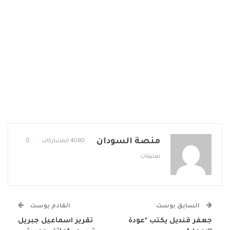
منصة السودان
4080 المشاركات
0
تعليقات
السابق بوست
القادم بوست
جعفر قنديل يكتب *عودة
تقرير اسماعيل جبريل