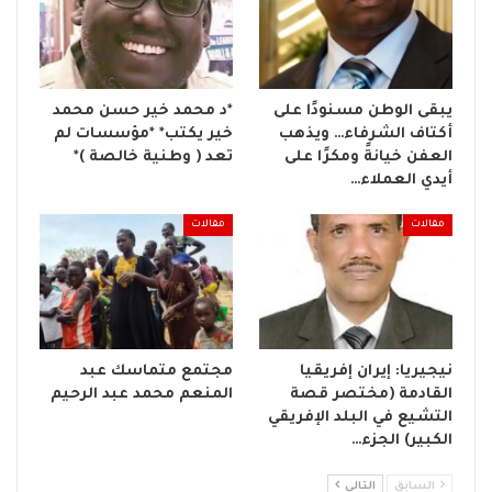
يبقى الوطن مسنودًا على
*د محمد خير حسن محمد
أكتاف الشرفاء… ويذهب
خير يكتب* *مؤسسات لم
العفن خيانةً ومكرًا على
تعد ( وطنية خالصة )*
أيدي العملاء…
مقالات
مقالات
نيجيريا: إيران إفريقيا
مجتمع متماسك عبد
القادمة (مختصر قصة
المنعم محمد عبد الرحيم
التشيع في البلد الإفريقي
الكبير) الجزء…
السابق
التالي