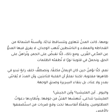
يومها، كانت المدنُ تتهاوى وتتساقط تباعًا، وألسنةُ الشماتة من
القحاطه والعملاء و الناشطين تُلهب الوجدان، لا يفرق فيها العدوُّ
عن المدَّعي القُربى. ومع ذلك، كنَّا نقبضُ على الجمر، ونُراهنُ على
الحق، ونحملُ في قلوبنا نورًا لا تُطفئه الظلمات
نعم، كنّا نؤمنُ حين كان الإيمانُ مكلفًا، ونصطفُّ خلف رايةٍ تبدو في
ظاهرها مغلوبة، لكننا نعلمُ أن الغلبة للثابتين، وأن المددَ لا يُقاسُ
بعددٍ ولا عتاد، بل بنقاء السِريرة وصدقِ الوجهة.
واليوم… أين المليشيا؟ وأين الجيش؟
المليشيا تتداعى، تُنهشها الفتنُ من جوفها، وتُطاردها دعواتُ
المظلومين، وتلفظُ أنفاسها تحت وقع ضربات من استُضعفوا
بالأمس.