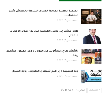
المنصة الوطنية الموحدة لضباط الشرطة بالمعاش وأسر
الشهداء..…
أغسطس 7, 2026
طارق عشيري.. فارس الهمسة حين دوى صوت الوطن د.
الشاذلي…
أغسطس 7, 2026
✍️أبشر رفاي ويسألونك عن القرار 90 وعن القندول الشنقل
ريكة…
أغسطس 7, 2026
وجه الحقيقة | إبراهيم شقلاوي الكهرباء… رواية الأسرار
أغسطس 7, 2026
السابق
التالي
1 من 3٬741