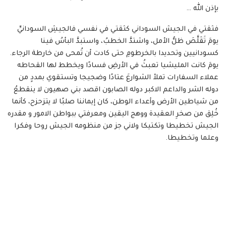
بإذن الله …
فثقتي في الجيش السوداني كثقتي في نفسي فالجيشِ السودانيِّ
يومَ تَقَلَّصَ ظلُّ الأمل، واشتدَّ الخطبُ، واستبدَّ البأسُ فينا
كسودانيين وتحديدا بالخرطومِ حتى كادت أن تُمحى من خارطة الرجاء.
يومَ كانت المليشيا تعبثُ في الأرضِ فسادًا ويخطط لها القحاطه
عملاء السفارات تملأ الشوارعَ عتادًا وضجيجا وتستقوي بمددٍ من
دوله الشر والداعم الاكبر دوله الصابون اقصد بني صهيون لا ينقطعُ
من شياطين الأرض وأعداء الوطن، كان إيماننا صلبًا لا يتزحزح، كأنما
خُلِق من صخرِ العقيدة ووهج اليقين ومعرفتي ببواطن الامور و مقدره
الجيش تخطيطا وتكتيكا ولاني جز من منظومه الجيش روحا وفكرا
وعلما وتخطيطا.