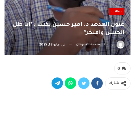
مقالات
عيون الهدهد د. امير حسين يكتب : *انا ظل
الجيش وافتخر*
بواسطة
منصة السودان
في
مايو 18, 2025
0
شارك