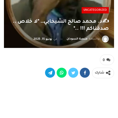
UNCATEGORIZED
✍د. محمد صالح الشيخابي… *لا خلاص ..
صدقناكم !!! ..*
بواسطة
منصة السودان
في
يونيو 15, 2025
0
شارك