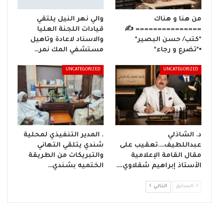
من هنا و هناك
والي نهر النيل يلتقي
=============== ✍️
قيادات اللجنة العليا
*كتب/ حسن البصير*
والاسناد لاعادة وتاهيل
▪️*تضرع و رجاء*
مستشفي المك نمر…
UNCATEGORIZED
UNCATEGORIZED
د. الشاذلي
. المدير التنفيذي لمحلية
عبداللطيف….تعقيب على
شندي يتلقي التهاني
مقال القامة الإعلامية
والتبريكات من الطريقة
الأستاذ إبراهيم شقلاوي.…
الختميه بشندي…
السابق
التالي