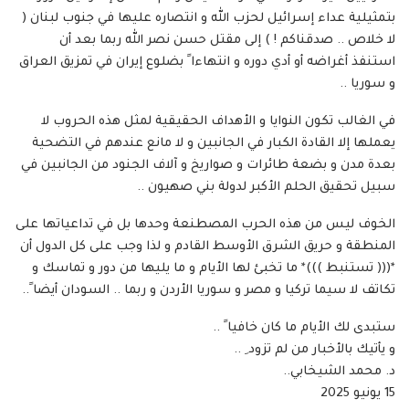
بتمثيلية عداء إسرائيل لحزب الله و انتصاره عليها في جنوب لبنان (
لا خلاص .. صدقناكم ! ) إلى مقتل حسن نصر الله ربما بعد أن
استنفذ أغراضه أو أدي دوره و انتهاءا ً بضلوع إيران في تمزيق العراق
و سوريا ..
في الغالب تكون النوايا و الأهداف الحقيقية لمثل هذه الحروب لا
يعملها إلا القادة الكبار في الجانبين و لا مانع عندهم في التضحية
بعدة مدن و بضعة طائرات و صواريخ و آلاف الجنود من الجانبين في
سبيل تحقيق الحلم الأكبر لدولة بني صهيون ..
الخوف ليس من هذه الحرب المصطنعة وحدها بل في تداعياتها على
المنطقة و حريق الشرق الأوسط القادم و لذا وجب على كل الدول أن
*((( تستنبط )))* ما تخبئ لها الأيام و ما يليها من دور و تماسك و
تكاتف لا سيما تركيا و مصر و سوريا الأردن و ربما .. السودان أيضا ً..
ستبدى لك الأيام ما كان خافيا ً ..
و يأتيك بالأخبار من لم تزود ِ ..
د. محمد الشيخابي..
15 يونيو 2025