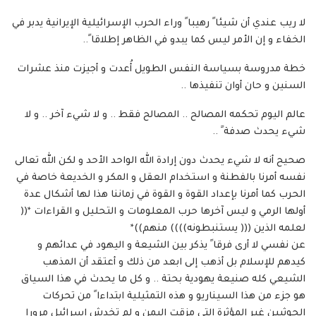
لا ريب عندي أن شيئا ً رهيبا ً وراء الحرب الإسرائيلية الإيرانية يدبر في
الخفاء و إن الأمر ليس كما يبدو في الظاهر إطلاقا ً..
خطة مدروسة بسياسة النفس الطويل أُعدت و أجيزت منذ عشرات
السنين و حان أوان تنفيذها ..
عالم اليوم تحكمه المصالح .. المصالح فقط .. و لا شيء آخر .. و لا
شيء يحدث صدفة ً ..
صحيح أنه لا شيء يحدث دون إرادة الله الواحد الأحد و لكن الله تعالى
نفسه أمرنا بالفطنة و استخدام العقل و المكر و الخديعة خاصة في
الحرب كما أمرنا بإعداد القوة و القوة في زماننا هذا لها أشكال عدة
أولها الرمي و ليس آخرها حرب المعلومات و التحليل و القراءات *((
لعلمه الذين ((( يستنبطونه)))) منهم))*
عن نفسي لا أرى فرقا ً يذكر بين الشيعة و اليهود في عدائهم و
كيدهم للإسلام بل أذهب إلى ابعد من ذلك و أعتقد أن المذهب
الشيعي كله صنيعة يهودية بحتة .. و كل ما يحدث في هذا السياق
هو جزء من هذا السيناريو و هذه التمثيلية ابتداءا ً من تحركات
الحوثيين غير المؤثرة التي مزقت اليمن و لم تخدش إسرائيل مرورا