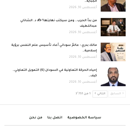
الجباية…
أغسطس 10, 2026
من بدأ الحرب.. ومن سيكتب نهايتها؟ ✍️ د. الشاذلي
عبداللطيف
أغسطس 10, 2026
مالك بدري : عالمٌ سوداني أعاد تأسيس علم النفس برؤية
إسلامية…
أغسطس 10, 2026
إحياء الحركة التعاونية في السودان (6) التمويل التعاوني…
كيف…
أغسطس 10, 2026
السابق
التالي
1 من 3٬751
سياسة الخصوصية
اتصل بنا
من نحن