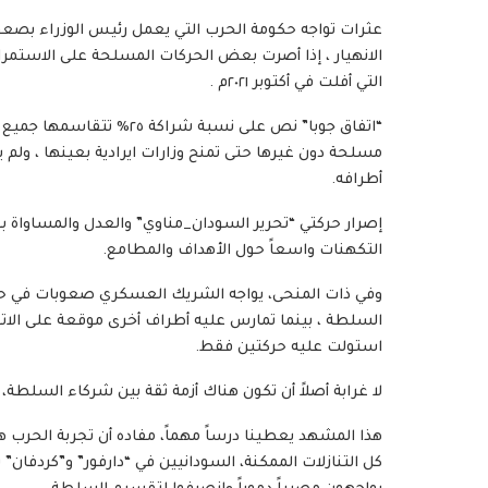
عثرات تواجه حكومة الحرب التي يعمل رئيس الوزراء بصعوبة
الانهيار ، إذا أصرت بعض الحركات المسلحة على الاستمرا
التي أفلت في أكتوبر ٢٠٢١م .
“اتفاق جوبا” نص على نسبة 
مسلحة دون غيرها حتى تمنح وزارات ايرادية بعينها ، ولم 
أطرافه.
إصرار حركتي “تحرير السودان_مناوي” والعدل والمساواة بقيا
التكهنات واسعاً حول الأهداف والمطامع.
وفي ذات المنحى، يواجه الشريك العسكري صعوبات في حسم
السلطة ، بينما تمارس عليه أطراف أخرى موقعة على الا
استولت عليه حركتين فقط.
لا غرابة أصلاً أن تكون هناك أزمة ثقة بين شركاء السلطة،
هذا المشهد يعطينا درساً مهماً، مفاده أن تجربة الحرب ه
كل التنازلات الممكنة، السودانيين في “دارفور” و”كردفان