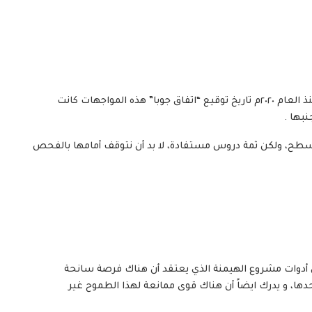
لقد تأخَّر خروج هذا الصراع إلى السطح ، ولكنه ظل قائماً منذ العام ٢٠٢٠م تاريخ توقيع “اتفاق جوبا” هذه المواجهات كانت
نبها .
السطح، ولكن ثمة دروس مستفادة، لا بد أن نتوقف أمامها بالفحص
ن أدوات مشروع الهيمنة الذي يعتقد أن هناك فرصة سانحة
ها، و يدرك ايضاً أن هناك قوى ممانعة لهذا الطموح غير