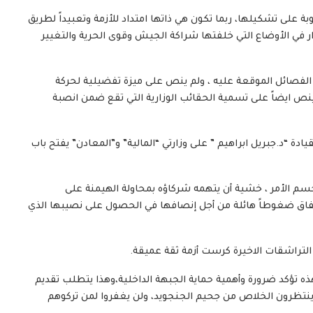
 على تشكيلها، ربما تكون هي ذاتها امتداد للأزمة وتعبيداً لطريق
ر في الأوضاع التي خلفتها شراكة الجيش وقوى الحرية والتغيير
شراكة ٢٥% تتقاسمها جميع الفصائل الموقعة عليه ، ولم ينص على ميزة تفضيلية لحركة
ينص ايضاً على تسمية الحقائب الوزارية التي تقع ضمن انصبة
دة “د.جبريل ابراهيم ” على وزارتي “المالية” و”المعادن” يفتح باب
 الأمر ، خشية أن يتهمه شركاؤه بمحاولة الهيمنة على
تفاق ضغوطاً هائلة من أجل إنصافها في الحصول على نصيبها الذي
 التراشقات الاخيرة كرست أزمة ثقة عميقة.
ذه تؤكد ضرورة وأهمية حماية الجبهة الداخلية،وهذا يتطلب تقديم
” ينتظرون الخلاص من جحيم الجنجويد، ولن يغفروا لمن تركوهم