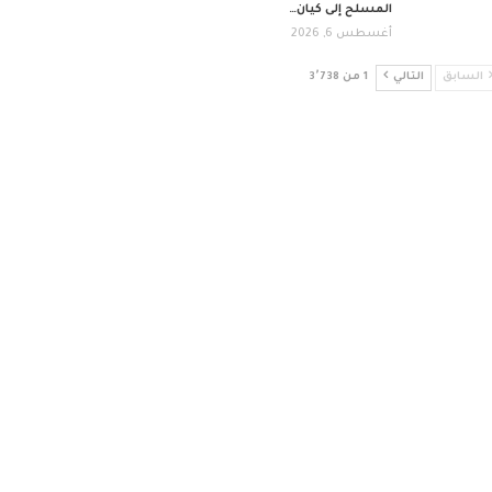
المسلح إلى كيان…
أغسطس 6, 2026
السابق
التالي
1 من 3٬738