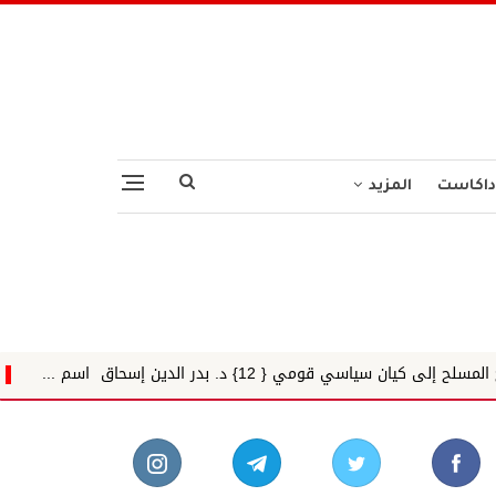
داكاست
المزيد
الدين إسحاق اسم ...
رغم اختلافنا.... مر