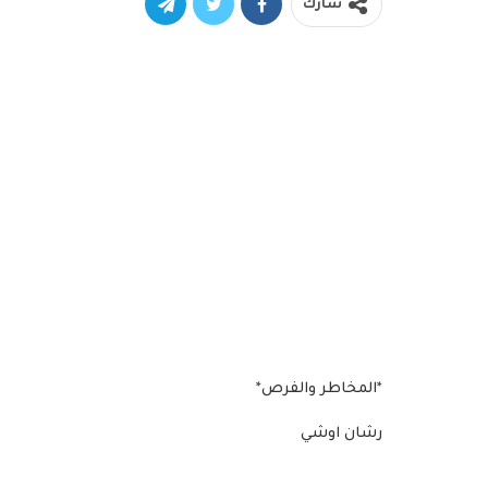
شارك
*المخاطر والفرص*
رشان اوشي