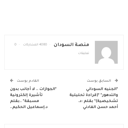
منصة السودان
4080 المشاركات
0
تعليقات
السابق بوست
القادم بوست
*الجنيه السوداني
*الجوازات .. لا أجانب بدون
والتدهور* *(قراءة تحليلية
تأشيرة إلكترونية
تشخيصية)* بقلم :د.
مسبقة* ..بقلم
أحمد حسن الفادني
د.إسماعيل الحكيم..