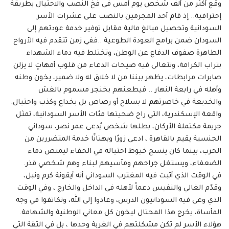
وقع أكثر من ألف شخص يوم أمس في فخ النصب والاحتيال بطريقة
إحترافية.. إذ قام أحد المجرمين بالنصب على عشرات الأسر
السودانية وتحصيل مبالغ مالية مقابل توفير خدمة عودتهم إلى
السودان ضمن برامج العودة الطوعية ..ففي زمن تتقدم فيه الأرواح
الطاهرة صفوف الدفاع عن الوطن، وتختلط فيه دماء الشهداء
بتراب الكرامة، وتتعالى فيه صيحات الدعاء من قلوب أمهاتٍ لا يزلن
صابرات مرابطات، يظهر بيننا من لا خلاق له ولا ضمير، يخون وطنه
وأهله في رابعة النهار .. فيطعنهم بخنجر مسموم بالغش
والخديعة في خاصرتهم لا بسلاح أو رصاص بل بخداع وكذب واحتيال.
واقعة الإسكندرية، التي راح ضحيتها مئات الأسر السودانية، تمثل
جريمة مكتملة الأركان، بطلها شخص يُدعى عمر نصر، سوداني
الجنسية يقيم بالقاهرة ، ادعى زورًا وبهتانًا خدمة المتضررين من
الحرب، بينما كان ينسج خيوط احتياله في الخفاء ليمتص دماء
الضعفاء، ويستغل جراحهم ومآسيهم لبناء وهم شخصي قذر.
في الوقت الذي أثبت فيه المغترب السوداني أنه أيقونة كرم ونبل،
وقدّم الغالي والنفيس دعماً لأهله في الداخل والخارج ، وفي الوقت
الذي وعى فيه السودانيون الدرس، وعادوا إلى الله، وتكاتفوا في وجه
المأساة، يخرج هذا المحتال ليخون كل معاني الوطنية والشهامة.
هؤلاء الأسر لم تكن مشكلتهم في الغربة وحدها ، بل في الثقة التي