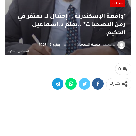
مقالات
*واقعة الإسكندرية .. إحتيال لا يغتفر في
زمن التضحيات* ..بقلم د.إسماعيل
الحكيم..
بواسطة
منصة السودان
في
يوليو 17, 2025
اسماعيل الحكيم
0
شارك