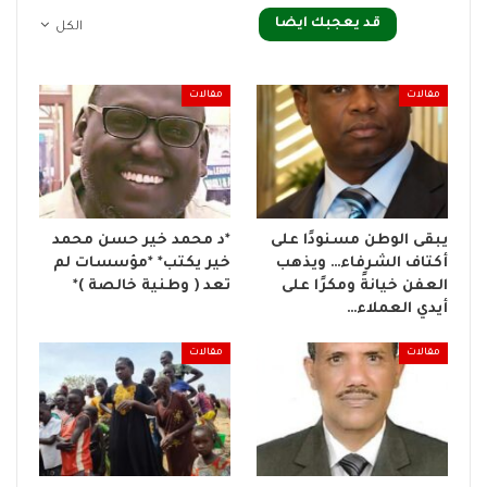
قد يعجبك ايضا
الكل
مقالات
مقالات
يبقى الوطن مسنودًا على
*د محمد خير حسن محمد
أكتاف الشرفاء… ويذهب
خير يكتب* *مؤسسات لم
العفن خيانةً ومكرًا على
تعد ( وطنية خالصة )*
أيدي العملاء…
مقالات
مقالات