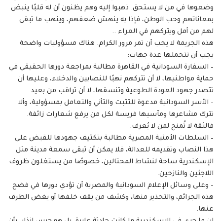
وضعوها في من لا يستحق. ذهبوا إليه وهم يظنون أن له قلبًا ينبض
بمعاناتهم وحب الوطن، فإذا به ينهش ضعفهم، وينهب ما تبقى
لهم من أمل ويتركهم في العراء ..
هذه الجريمة لا يجب أن تمر مرور الكرام. هناك مسؤوليات واضحة
يجب أن تتحملها عدة جهات:
– السفارة السودانية في القاهرة مطالبة بمراجعة دورها الحقيقي في
حماية مواطنيها، لا أن تتركهم نهبًا للنصابين والدخلاء، وعليها أن
تتصدر جهود العودة الطوعية وتنسقها، لا أن تراقب من بعيد.
– الأسر السودانية مدعوة للتثبت والتأني والتعامل بمسؤولية، وألا
تترك مشاعرها ومآسيها فريسة لكل من يرفع شعارات زائفة.
فالثقة لا تُمنح لمن لا يُعرف.
– السلطات الأمنية المصرية مطالبة بتكثيف جهودها للقبض على
هذا النصاب وتقديمه للعدالة، فلا يمكن أن تبقى سمعة مدينة مثل
الإسكندرية ساحة لنشاط المحتالين، خصوصًا من يستغلون ظروف
اللاجئين والنازحين.
– وعلى وسائل الإعلام السودانية والمصرية أن تؤدي دورها في فضح
هذه الجرائم، والتحذير منها، وكشف من يقف خلفها أو يغض الطرف
عنها.