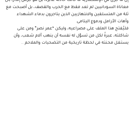
إن ما جرى في الإسكندرية ما كانت حادثة عابرة، بل هو جرس إنذار، بأن
معاناة السودانيين لم تعد فقط مع الحرب والقصف، بل أصبحت مع
ثلة من المتسلقين والانتهازيين الذين يتاجرون بدماء الشهداء
وآهات الأرامل ودموع اليتامى.
فليُفتح هذا الملف على مصراعيه، وليكن “عمر نصر” ومن على
شاكلته، عبرةً لكل من تسوّل له نفسه أن ينهب آلام شعب، وأن
يستغل محنته في لحظة تاريخية من التضحيات والملاحم ..