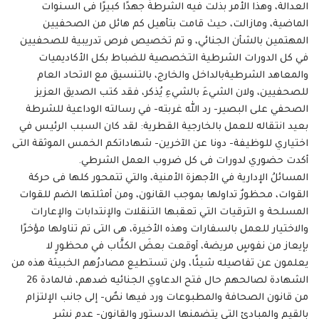
العدالة، وهذا الأمر بذلت فيه الشرطةُ جهدًا كبيرًا فى السنوات
الماضية، ومازالت، حيث قامت بتأهيل كم هائل من الصحفيين
المهتمين بالشأن الجنائي، و تم تخصيص فرص تدريبية للصحفيين
في كل الدورات الشرطية التخصصية للضباط بكل الأكاديميات
والمعاهد الشرطيةبالداخل والخارج، بالتنسيق مع الاتحاد العام
للصحفيين، ولان الشيءَ بالشيءِ يُذكر، فقد كتب الصديق العزيز
الصحفي على البصير- رد الله غربته- في رسالته الوداعية للشرطة
بعيد انتقاله للعمل بالخارجية القطرية: لقد كان السبب الرئيس في
اختياري للوظيفة- دونا عن الآخرين- شهاداتكم الخمس الموثقة التى
أكدت حضوري لدورات فى كل ضروب العمل الشرطي.
المسائلُ الإدارية في الأجهزة الأمنية، والتي تتمحور كلها فى حركة
القوات، محظورٌ تداولها بموجب القانون، ومن أمثلتها الضم للقوات
المسلحة و الترقيات التي تعقبها التنقلات والإنتدابات والإعارات
والاختيار للعمل بالسفارات وهذه الأخيرة، هى التى تم تناولها مؤخرًا
بإيعاز من نفوسٍ مريضة، أوقعت بعضَ الكتَّاب في محظورٍ لا
يعلمون عن تفاصيله شيئًا، ولن تستطيع مصادرُهم الخبيثة هذه من
الشهادة لصالحهم حال فتح الدعاوي الجنائيه ضدهم، فالمادة 26
من قانون الصحافة والمطبوعات ورد فيها نصٌ- إلى جانب الإلتزام
بالقيم والمبادئ التى يتضمنها الدستور والقانون- عدم نشر