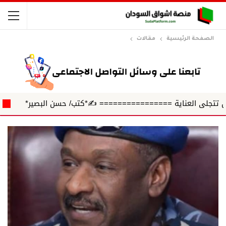
الصفحة الرئيسية
مقالات
اية ================ ✍️*كتب/ حسن البصير*
حين ينفصل ال