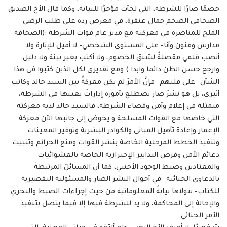
خصمًا ضارًا للشرطة، التى لجأت مؤخرًا للنيابة، وكما قال الأخ الصديق
الصحافي الضخم جمال عنقرة، في معرض رده على طلب الرضي
الملح للمناصرة فى معركته مع مدير عام قوات الشرطة :(الصحافة
مدارس وفنون وأنا- على المستوى الشخصي- لا أميل للإثارة ولا
أنصب قلمي مقصلةً لشنق الخصوم، ولا أكتب بغير بينة ولا دليل
وارجح حسن الظن دائما وابدا ) ومع تقديرى لكل الذين كتبوا فى هذا
الشأن- على قلتهم- فإنَّ الأمرَ لم يكن معركةً بين السيد خالد وكاتب
أثيري، بل هو نشرٌ ضار تضطلع بأموره إداراتٌ بعينها فى الشرطة،
متمثلة فى إعلام وأمن وقضاء الشرطة، فالسيد خالد لديه معركته
التي خاضها مع القوات المسلحة و يخوض إلى جانبها الآن معركة
الإعمار وإعادة تأهيل المبانى والكوادر البشرية وتوفير المعينات
وتنفيذ الخطط المرحلية الخاصة بنشر القوات ومنع الجرائم وتثبيت
دعائم الأمن وفرض التدابير الإحترازية الخاصة بالعشوائيات
والمعتادين وضبط الوجود الأجنبي، كما أن المسائلَ المرتبطةَ
بالدعاوى الجنائية- في أحوال النشر الضار والمسئولية التقصيرية
للكتاب- تتولاها نيابةُ المعلوماتية من حيث إجراءات الضبط والتحري
والإحالة إلى المحاكمة، ولا يد للشرطة فيها إلا فيما يتصل بتنفيذ
الأمر الجنائي.