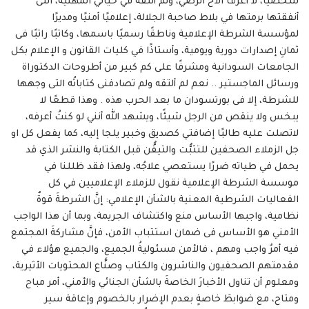
شخصيًا، لا أعرف الأخ الرضي، ولم ألتقه في حياتي المهنية، التى
أنفقتها برمتها في بلاط صاحبة الجلالة، إعلاميًا أمنيًا ومديرًا
لمؤسسة الشرطة الإعلامية وناطقًا رسميًا باسمها، وكاتبًا راتبًا فى
ثمانِ إصدارات دورية ويومية، وأستاذًا في كليات القانون و الإعلام بكل
الجامعات السودانية ومشرفًا على كم كبير من أطروحات الدكتوراة
ورسائل الماجستير .. نعم لم ألتقه ولم تصادفنى كتاباتُه التى وجهها
للشرطة، إلا فى بورتسودان ما بعد الحرب هذه . وهذا قطعًا لا
يبخس ولا ينقص من الرجل شيئًا، ويشهد الله أنني لو كنتُ أعرفه،
لاتصلت عليه طالبًا إضافتي كصديق وخبير يلجا إليه، كما يفعل كل او
جل الزملاء الصحفين للتثبُّت والتيقُّن قبل الكتابة والنشر الذي قد
يحمل في طياته ضررًا يستعصي علاجُه، ولهذا فقد ظللنا في
موسسة الشرطة الإعلامية نقول للزملاء الإعلاميين في كل
الفعاليات الشرطية المعنية بالشأن الإعلامي: إنَّ الشرطةَ قوةٌ
نظامية، واجبها الأساس منع واكتشاف الجريمة، وبما أن هذا الواجب
الأمني هو الأساس فى ضمان استتباب الأمن، فإنَّ مشاركةَ المجتمع
فيه أمرٌ واجب ومهم ، فالأمن مسئوليةُ الجميع، والجميع هؤلاء في
مقدمتهم الصحفيون والناشرون والكتاب وصنَّاع المحتويات الأثيرية،
ومعلوم أن تناول الأخبارَ الخاصةَ بالشأن الجنائي والأمني، أمر مباح
ومتاح، مع ضوابطَ خاصةٍ بعدم الإضرار بالخصوم وإعاقة سير