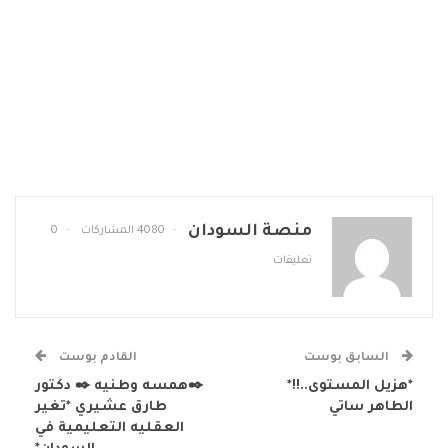
منصة السودان
4080 المشاركات
0
تعليقات
السابق بوست
القادم بوست
*هزيل المستوى..!!*
✒️همسه وطنيه ✒️ دكتور
الطاهر ساتي
طارق عشيري *تغير
العقليه التعليمية في