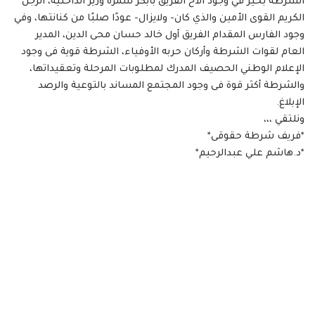
الشرطة بخير في وجود الأخ الفريق بابكر سمرة وزير الداخلية، الرجل
الكريم القوى الأمين والذي كان- ولايزال- عودًا صلبًا من كنانتها، وفي
وجود الفارس المقدام الفريق أول خالد حسان محى الدين، المدير
العام لقوات الشرطة وأركان حربه الأوفياء، الشرطة قوية فى وجود
الإعلام الوطني الحصيف المدرك لمطلوبات المرحلة وتعقيداتها،
والشرطة أكثر قوة فى وجود المجتمع المساند بالتوعية والرصد
الإبلاغ.
ونلتقي ،،،
*فريف شرطة حقوقى*
*د.هاشم علي عبدالرحيم*