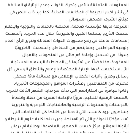
المعلومات المتعلقة بالأمن وتحرك القوات وعدم الإثارة أو المبالغة
في نشر أخبار الجريمة أو المخالفات المدنية. كما ورد ذات النص في
ميثاق الشرف الصحفي السودانى .
الشرطة لديها مؤسسة ضخمة، مختصة بالخدمات والتوجيه والإعلام
صنعت التأريخ بعملها الكبير، والكبيرجدًا خلال هذه الحرب، وأسهمت
إسهامات فاعلة في رفع معنويات القوات المقاتلة وتنوير الرأي العام
وتوعية المواطنين وحمايتهم من المخاطر، وأسهمت- الكترونيًا
ويدويًا- في تسجيل وإعادة كم هائل من المنهوبات والأموال
المفقودة، هذا فضلًا عن تميُّزها فى المخاطبة الرسميه المسئولة
التى استخدمت فيها الإدارة المختصة بالإعلام والناطق الرسمي كل
وسائل وطرق وآليات الخطاب الإعلامي مع مساندة مائة صحفي
محترف من المتقاعدين وعشرات المواقع والمجموعات الأثيرية،
وكانوا عباقرةً فى ابتكاراتهم التى بدأت مع بداية الشهر الثالث للحرب
بالمنصة الرقمية للتبليغ، مرورًا بالإذاعة القمرية من دنقلا وانتهاءً
بالبوستات والمحتويات الرقمية والهاشتاجات التوعوية والتنويرية
وساهرون برود كاست، التي تابعنا من خلالها كل الافتتاحات التى
تمت مؤخرًا للمواقع التي تم تأهيلها، ومن بينها كلية علوم الشرطة و
أيقونة المواقع، مركز خدمات الجمهور بالعاصمة الوطنية أم درمان.