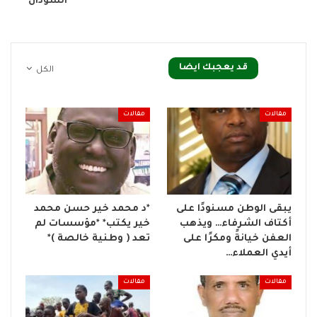
السودان*
قد يعجبك ايضا
الكل
مقالات
مقالات
يبقى الوطن مسنودًا على
*د محمد خير حسن محمد
أكتاف الشرفاء… ويذهب
خير يكتب* *مؤسسات لم
العفن خيانةً ومكرًا على
تعد ( وطنية خالصة )*
أيدي العملاء…
مقالات
مقالات