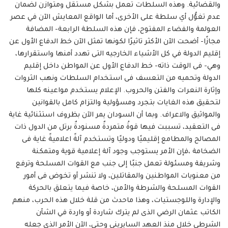
والقضائية. وهذه السلطات تعمل بشكل مستقل ومتوازن لضمان
عدم تغوُّل أي سلطة على الأخرى، أما الواقع المعايش الآن في عصر
العولمة والفضاء المفتوح، فإن هذه السلطة الرابعة- المضافة
مجازًا- أضحت الآن الأكثر تاثيرًا لكونها تمثل الآن خط الدفاع الأول عن
إقليم الدولة في كل الأشياء الخارجيه التى تهدد أمنها واستقرارها،
وهي- فى الوقت ذاته- خط الدفاع الأول عن المواطن داخل إقليم
الدولة وتحميه من التعسف فى استخدام السلطات ونهب الثروات
وإثارة النعرات والفتن والحروب. الإعلام يستخدم مواعينه كلها
لتحقيق هذه الغايات بتجرد ومسؤولية والتزام كامل بالقوانين
والمواثيق والاعراف. وبما أن السودان يمر الآن بظروف استثنائية غاية
فى التعقيد، تسببت فيها قوةُ متمردةٌ مسنودةٌ برتل من الدول ذات
المصالح والمطامع إقليميًا ودوليًا وتستخدم آلةً اعلاميةً غاية فى
الضخامة ،فإن الأمر يستوجب وجود آلة إعلامية قوية ومتمكنة
وشريفة ومسئولة تعمل جنبًا إلى جنب مع القوات المسلحة وترفع
من معنويات المواطنين والمقاتلين، ولا تنشر أو تخوض فى أمور
القوات المسلحة والشرطة والأمن، خاصة فيما يتعلق بالحركة
والإدارة واللوجستيات، وهذا ماحدث من قلة خلال هذه الحرب، منهم
الكاتب عثمان الرضي الذى لم يترك شاردة أو واردة في الشأن
الشرطي خلال منذ العهد السايريني وحتى، الآن الأمر الذى جعله