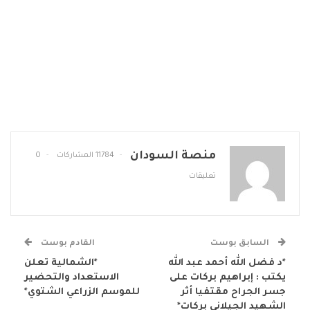
منصة السودان
11784 المشاركات
0
تعليقات
السابق بوست
القادم بوست
*د فضل الله أحمد عبد الله
*الشمالية تعلن
يكتب : إبراهيم بركات على
الاستعداد والتحضير
جسر الجراح مقتفيا أثر
للموسم الزراعي الشتوي*
الشهيد الجيلاني بركات*