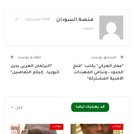
منصة السودان
11798 المشاركات
0
تعليقات
السابق بوست
القادم بوست
*عمار العركي* يكتب: *فتح
*البرلمان العربي يدين
الحدود ، وتنامي المهددات
اثيوبيا.. إليكم التفاصيل*
الأمنية المشتركة*
قد يعجبك ايضا
الكل
مقالات
مقالات