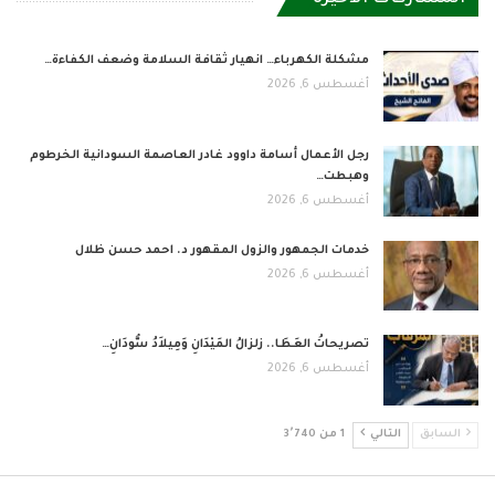
مشكلة الكهرباء… انهيار ثقافة السلامة وضعف الكفاءة…
أغسطس 6, 2026
رجل الأعمال أسامة داوود غادر العاصمة السودانية الخرطوم
وهبطت…
أغسطس 6, 2026
خدمات الجمهور والزول المقهور د. احمد حسن ظلال
أغسطس 6, 2026
تصريحاتُ العَطَا.. زلزالُ المَيْدَانِ وَمِيلاَدُ سُّودَانِ…
أغسطس 6, 2026
السابق
التالي
1 من 3٬740