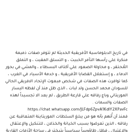
في تاريخ الدبلوماسية الأفريقية الحديثة لم تتوفر صفات ذميمة
منكرة علي رأسها التآمر الخبيث ، و التسلق المقيت ، و التملق
المُحتقر ، و محاولة الصعود علي أكتاف البسطاء ، والمشي في بحور
الدماء ، و إستغلال القضايا الأفريقية ، و خدمة الأسياد في الغرب ،
كما توافرت هذه الصفات في شخص مبعوث الإتحاد الافريقي الحالي
للسودان محمد الحسن ولد لبات ، الذي ظل منذ أن لفظه اليسار
الموريتاني وباع رفاقه علي قارعة الطريق ، لم يعد الا تجسيداً لهذه
الصفات والسمات .
https://chat.whatsapp.com/JLFdp6ZpvA1KdlY2XPavFc
فمنذ أن أُتهم بأنه هو من يبلغ السلطات الموريتاينة المتعاقبة عن
رفاقه ، الذين تعرضوا بسبب الخيانة والخذلان ، للتنكيل والإعتقال
والإغتيال ، فظل طاؤوساً سياسياً يتبختر في ساحة الأزمات القارية