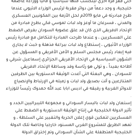
حتي قفز مرة أخري ليتكسب منها سياسياً و مالياً ووراءه عاصمة
خليجية، و وجد دعماً من دوائر مقربة لرئيس الوزراء الاثيوبي عندما
طرح مبادرته في مايو 2019م لحل الأزمة بين المكونيين العسكري
والمدني ، فسرعان ما أوعز ولد لبات لموسي فكي بطرح مبادرة من
الإتحاد الافريقي الذي كان قد علق عضوية السودان بغرض الضغط
علي العسكريين ، و عندما طرحت المبادرة للتكامل مع مبادرة رئيس
الوزراء الأثيوبي ، إستطاع ولد لبات ببراعة مذهلة و خبث لا يجاري
فيه إبعاد رئيس مجلس السلم و الأمن الأفريقي و المسؤول عن
الشؤون السياسية في الإتحاد الأفريقي الجزائري إسماعيل شرقي و
أطاحه بعيداً ، و تولي هو رئاسة وفد وساطة الإتحاد الافريقي
للسودان ، وهي البعثة التي أعدت الوثيقة الدستورية بين الطرفين
المتنازعين و أتت بصديق ولد لبات و زميله في الإرتباط والإنصياع
للدوائر الغربية و رفيقه في اديس ابابا عبد الله حمدوك رئيساً للوزراء
.
إستعان ولد لبات باليسار السوداني و مجموعة الليبراليين الجدد و
تأثير الدولة الخليجية في إنتاج الوثيقة الدستورية و الضغط علي
العسكريين لتمكين قوي إعلان الحرية والتغيير علي السلطة ، و
تمهد الطريق للمشروع الغربي المسنود خارجيا وخاصة تلك الدولة
الخليجية المتطفلة علي الشأن السوداني وتم إختراق الدولة