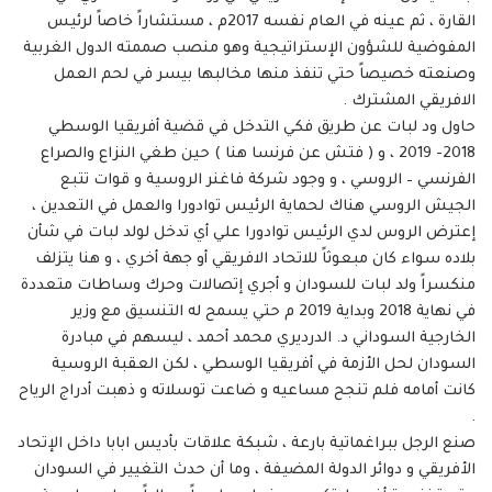
القارة ، ثم عينه في العام نفسه 2017م ، مستشاراً خاصاً لرئيس
المفوضية للشؤون الإستراتيجية وهو منصب صممته الدول الغربية
وصنعته خصيصاً حتي تنفذ منها مخالبها بيسر في لحم العمل
الافريقي المشترك .
حاول ود لبات عن طريق فكي التدخل في قضية أفريقيا الوسطي
2018- 2019 ، و ( فتش عن فرنسا هنا ) حين طغي النزاع والصراع
الفرنسي – الروسي ، و وجود شركة فاغنر الروسية و قوات تتبع
الجيش الروسي هناك لحماية الرئيس توادورا والعمل في التعدين ،
إعترض الروس لدي الرئيس توادورا علي أي تدخل لولد لبات في شأن
بلاده سواء كان مبعوثاً للاتحاد الافريقي أو جهة أخري ، و هنا يتزلف
منكسراً ولد لبات للسودان و أجري إتصالات وحرك وساطات متعددة
في نهاية 2018 وبداية 2019 م حتي يسمح له التنسيق مع وزير
الخارجية السوداني د. الدرديري محمد أحمد ، ليسهم في مبادرة
السودان لحل الأزمة في أفريقيا الوسطي ، لكن العقبة الروسية
كانت أمامه فلم تنجح مساعيه و ضاعت توسلاته و ذهبت أدراج الرياح
.
صنع الرجل ببراغماتية بارعة ، شبكة علاقات بأديس ابابا داخل الإتحاد
الأفريقي و دوائر الدولة المضيفة ، وما أن حدث التغيير في السودان