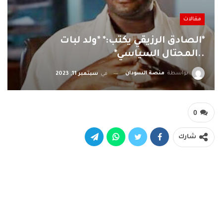
مقالات
*الصادق الرزيقي يكتب:* *ولد لبات
..المحتال السياسي*
بواسطة
منصة السودان
في
سبتمبر 11, 2023
0
شارك