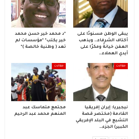
يبقى الوطن مسنودًا على
*د محمد خير حسن محمد
أكتاف الشرفاء… ويذهب
خير يكتب* *مؤسسات لم
العفن خيانةً ومكرًا على
تعد ( وطنية خالصة )*
أيدي العملاء…
مقالات
مقالات
نيجيريا: إيران إفريقيا
مجتمع متماسك عبد
القادمة (مختصر قصة
المنعم محمد عبد الرحيم
التشيع في البلد الإفريقي
الكبير) الجزء…