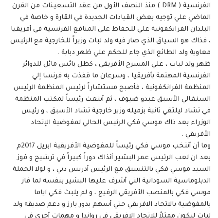
الفرنسية ( DRM ) منذ النصف الأول من عقد التسعينات من القرن
الماضي علي توجيه بعض القيادات الجديدة في القارة و خاصة في
البلدان الفرانكفونية علي للحفاظ علي المنافع الفرنسية في أفريقيا
، فذاك هو السياق الذي صار فيه ولد لبات وزيراً للخارجية مع الرئيس
معاوية ولد الطائع الذي جاء للحكم علي ظهر دبابة .
ظهر ولد لبات ، علي المسرح الأفريقي ، كظل بائس مائل للدوائر
الفرنسية المهتمة بأفريقيا ، وسرعان ما قفذت به فرنسا إلي
المنظمة الفرانكفونية ، فأصبح مستشاراً لرئيس المنظمة الرئيس
السنغالي الأسبق عبدو ضيوف ، ثم أبتعث رئيساً لمكتب المنظمة
في تشاد ليلتقي ثانية بزميله وزير خارجية تشاد الأسبق ، و رئيس
الوزراء بعد ذاك موسي فكي الرئيس الحالي لمفوضية الإتحاد
الأفريقي .
وما أن أنتخب موسي فكي رئيساً للمفوضية الأفريقية ابريل 2017م
بعد ان لعب الرئيس عمر البشير أنذاك دوراً كبيراً في ترشيح و فوز
السيد موسي فكي بالتنسيق مع الرئيس أدريس دبي ، و لولا الحملة
الدبلوماسية السودانية التي أشرف عليها البشير بنفسه لما فاز
موسي فكي بالمنصب الأفريقي الرفيع ، و لم يلبث فكي اياما
بالمفوضية بالاتحاد الافريقي حتي أسهم بدور بارز و دعم صديقه ولد
لبات ليكون ممثلاً للإتحاد الافريقي في رواندا و مهمات أخري في