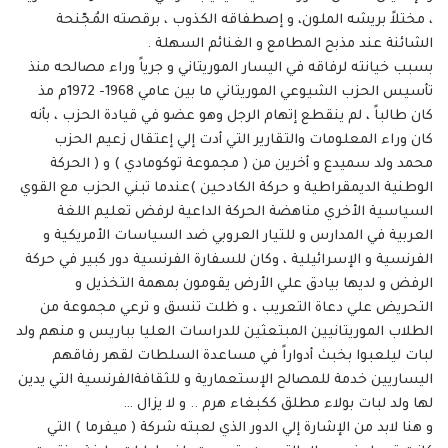
، مختلاً بريشه الملون، و إصطفاقه الكذوب ، برقصته المُجّنحة
الشائنة عند مذبح المطامع و الغنائم السهلة .
بسبب خيانته لرفاقه في اليسار الموريتاني و جرياً وراء مصالحه منذ
تأسيس الحزب الشيوعي الموريتاني ما بين عامي 1968- 1972م مذ
كان طالباً ، لم ينقطع إتهام الرجل وهو عضو في قيادة الحزب ، بأنه
كان وراء المعلومات والتقارير التي أدت إلي إعتقال زعيم الحزب
محمد ولد سميدع و أخرين من ( مجموعة توكومادي ) و ( الحركة
الوطنية الديمقراطية و حركة الكادحين )عندما تبني الحزب مع القوي
السياسية الأخري مناهضة الحركة الداعية لرفض تعليم اللغة
العربية في المدارس و للتيار العروبي ضد السياسات الأمريكية و
الفرنسية و الإسرائيلية ، وكان للسفارة الفرنسية دور كبير في حركة
الرفض و لديها بيادق علي الأرض يقومون بمهمة التخذيل و
التحريض علي دعاة التعريب ، و ظلت تنسق و ترعي مجموعة من
الطلاب الموريتانيين المبتعثين للدراسات العليا بباريس و منهم ولد
لبات ليلعبوا بخبث أدواراً في مساعدة السلطات لقهر رفاقهم
اليساريين خدمة للمصالح الإستعمارية و للثقافةالفرنسية التي يدين
لها ولد لبات بولاء مطلق ككبغاء هرم .. و لا يزال …
و هنا لابد من الإشارة إلي الدور الذي لعبته شركة ( ميفرما ) التي