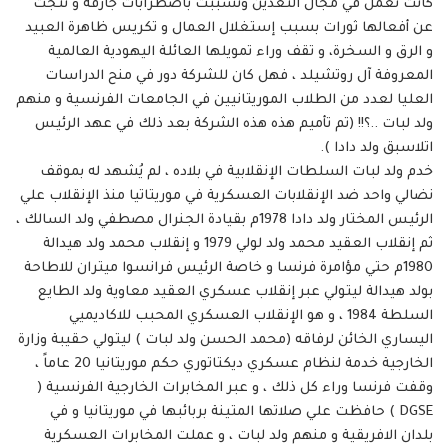
كانت تعمل في مجال التعدين وتسببت باضطرابات جارفة و نتجت
عن أفعالها ثورات بسبب إستغلال العمال و تكريس ظاهرة العبيد
و الرق و السخرة، و تقف وراء تمويلها العائلة اليهودية العالمية
المعروفة آل روتشيلد ، فهل كان للشركة دور في منح الدراسات
العليا لعدد من الطلاب الموريتانيين في الجامعات الفرنسية و منهم
ولد لبات ..؟!! (تم تأميم هذه هذه الشركة بعد ذلك في عهد الرئيس
اتلاسبق ولد دادا ).
خدم ولد لبات السلطات الإنقلابية في بلاده ، لم يُشهد له بموقف
نضالي واحد ضد الإنقلابات العسكرية في موريتاتيا منذ الإنقلاب علي
الرئيس المختار ولد دادا 1978م بقيادة الجنرال مصطفي ولد السالك ،
ثم إنقلاب العقيد محمد ولد لولي 1979 و إنقلاب محمد ولد هيدالة
1980م حتي مؤامرة فرنسا و خاصة الرئيس فرانسوا ميتران للاطاحة
بولد هيدالة ليتولي عبر إنقلاب عسكري العقيد معاوية ولد الطايع
السلطة 1984 ، و هو الإنقلاب العسكري المحبب للاكاديميي
اليساري الخائن لرفاقه (محمد الحسن ولد لبات ) ليتولي حقيبة وزارة
الخارجية خدمة لنظام عسكري ديكتاتوري حكم موريتانيا 20 عاماً ،
وقفت فرنسا وراء كل ذلك ، و عبر المخابرات الخارجية الفرنسية (
DGSE ) حافظت علي صلاتها المتينة بربائبها في موريتانيا و في
بلدان الافريقية و منهم ولد لبات ، و عملت المخابرات العسكرية