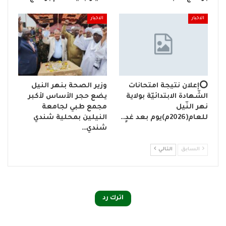
الاخبار
الاخبار
⭕إعلان نتيجة امتحانات
وزير الصحة بنهر النيل
الشّهادة الابتدائيّة بولاية
يضع حجر الأساس لأكبر
نهر النّيل
مجمع طبي لجامعة
للعام(2026م)يوم بعد غدٍ…
النيلين بمحلية شندي
شندي…
السابق
التالي
اترك رد