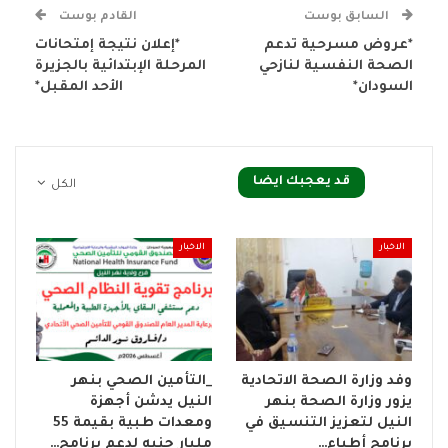
السابق بوست
القادم بوست
*عروض مسرحية تدعم
*إعلان نتيجة إمتحانات
الصحة النفسية لنازحي
المرحلة الإبتدائية بالجزيرة
السودان*
الأحد المقبل*
قد يعجبك ايضا
الكل
الاخبار
الاخبار
وفد وزارة الصحة الاتحادية
_التأمين الصحي بنهر
يزور وزارة الصحة بنهر
النيل يدشن أجهزة
النيل لتعزيز التنسيق في
ومعدات طبية بقيمة 55
برنامج أطباء…
مليار جنيه لدعم برنامج…