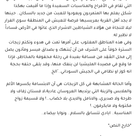
التي تقام في الأفراح والمناسبات السعيدة وإذا ما أقيمت بهكذا
شكل يعلم بها المتمردون ويعودوا للعبث من جديد بالسكان.. حينها
لا يجد أهل القرية بعريسيها فرصة للعيش في المنطقة سوي الفرار
ليلا للنجاة من هؤلاء الشياطين الاشرار الذي عاثوا في الأرض فساداً
لا نظير له.
وفي هذه المناطق المغلوب على أمرها تمت في هدوء وتكتم زيجات
السترة خوفاً على الشرف من أن يُنتهك و بصداق ميسر ومأذون يصل
إلى محل العَقِد من مسافة بعيدة في رحلة محفوفة بالمخاطر، فإذا
ما وقع في مصيدة المليشيا لن ينفك منها، وقد يلقى حتفه بحجة
انه كوز او نظامي في الجيش السوداني.. َالخ.
وأما الحالة المشابهة في كل الزيجات هي أن الابتسامة يكسرها الألم
والملابس والزينة التي يرتديها العروسان عادية،لا فستان زفاف ولا
طرحة ولا صديري، والانامل والايدي بلا خضاب…! ولا قسيمة زواج
مكتوبة ولا مايكرفون..!
المناسبة.. ايادي تتسابق بالسلام.. ونوايا بيضاء..
*خارج النص*