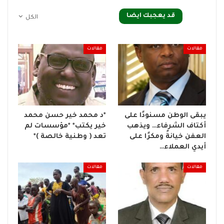
قد يعجبك ايضا
الكل
مقالات
مقالات
يبقى الوطن مسنودًا على
*د محمد خير حسن محمد
أكتاف الشرفاء… ويذهب
خير يكتب* *مؤسسات لم
العفن خيانةً ومكرًا على
تعد ( وطنية خالصة )*
أيدي العملاء…
مقالات
مقالات