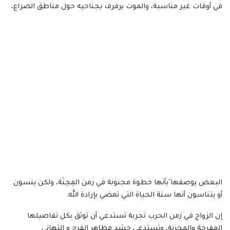
في أوقات غير مناسبة، والموت يرفرف بجناحيه حول مناطق الصراع،
البعض يوصفها َبأنها خطوة مجنونة في زمن المِحِنَة، ولكن ينسون
أو يتناسون أنها سنة الحياة التي تمضي بإرادة الله.
إن الزواج في زمن الحرب تجربة تستدعي أن توثق بكل تفاصيلها
المفرحة والمحزنة، وتستدعي حشد مظاهر الفرح و التهاني