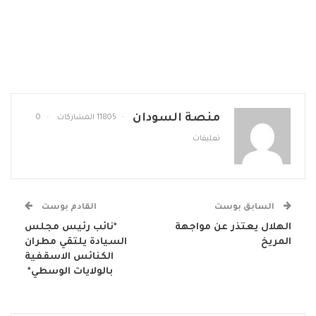
منصة السودان
11805 المشاركات
0
تعليقات
السابق بوست
القادم بوست
الهلال يعتذر عن مواجهة
*نائب رئيس مجلس
المريخ
السيادة يلتقي مطران
الكنائس الاسقفية
بالولايات الوسطي*