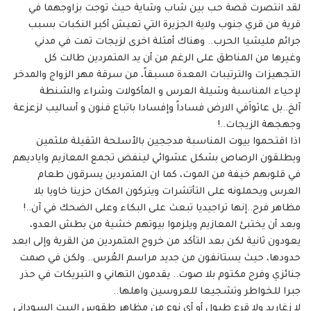
لقد انتصرت قصة حب بين شاب وشاية حيث توجت بزاوجهما في
قرية من قري جنوب ولاية الجزيرة التي تعيش أكبر النكبات بسبب
جرائم مليشيا الحرب.. وهناك أمثلة اخرى لزيجات تمت في مدني
وغيرها من المناطق على الرغم من أن يد المتمردين طالت كل
التجهيزات والترتيبات المعدة مسبقاً، من سرقة مهر الزواج والمدخر
لإحياء المناسبة وشيلة العرس و المأكولات وشراء والشنطة
آلخ..بل عاثواَفي الارض فساداً وإفسادا باتباع فنون و أساليب لزعزعة
وجهجهة الزيجات..!
اذا اقتحموا بيوت المناسبة مدججين بالأسلحة الثقيلة ملثمين
ويطلقون الرصاص بشكل عشوائي لينفض تجمع المعازيم واياديهم
في قلوبهم خيفة من الموت، كما ان المتمردين يسرقون طعام
العرس ويحملونه على التأتشرات ويتركون المكان حزينا خاويا بلا
مظاهر فرح..إنها تراجيديا تبعث على البكاء وعلى الضحك في آن..!
وبعد أن يختبئ المعازيم ويلزموا بيوتهم خشية من بطش العدو،
يعودون ثانية لكن بعد التأكد من خروج المتمردين من القرية وإلى ابعد
حدودها، حيث يستانفون من جديد مراسم العُرس.. ولكن في صمت
جنائزي وفرح مكتوم بلا صوت.. يقدمون التهاني و التبريكات في حذر
جبرا للخواطر وتشجيعا للعروسين واهلها..
لا زغاريد ولا قرع طبول أو أي نوع من مظاهر طقوس البيت السوداني