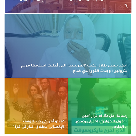
)*
احمد حسن ظلال يكتب *الفرنسية التي أعلنت اسلامها مريم
بترونين : وجدت النور الذي ضاع…
رسالة أمل ✍ أم نزار *حين
تتحول الخوارزميات إلى رصاص
*فيتو أمريكي ضد الوقف
.. الذكاء…
الإنساني لاطلاق النار في غزة*