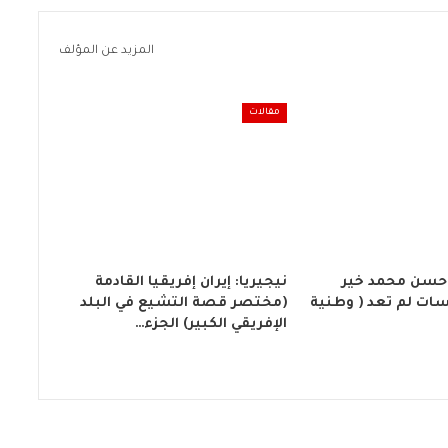
المزيد عن المؤلف
مقالات
 حسن محمد خير
نيجيريا: إيران إفريقيا القادمة
ات لم تعد ( وطنية
(مختصر قصة التشيع في البلد
الإفريقي الكبير) الجزء…