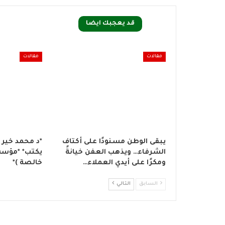
قد يعجبك ايضا
مقالات
مقالات
يبقى الوطن مسنودًا على أكتاف
*د محمد خير
الشرفاء… ويذهب العفن خيانةً
يكتب* *مؤسس
ومكرًا على أيدي العملاء…
خالصة )*
السابق
التالي