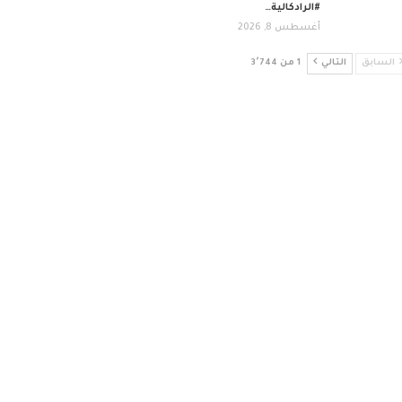
#الرادكالية…
أغسطس 8, 2026
السابق
التالي
1 من 3٬744