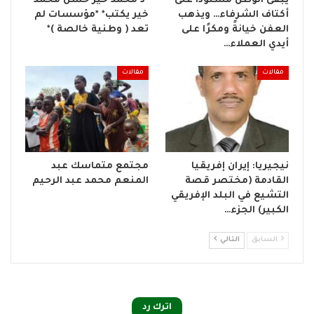
يبقى الوطن مسنودًا على
*د محمد خير حسن محمد
أكتاف الشرفاء… ويذهب
خير يكتب* *مؤسسات لم
العفن خيانةً ومكرًا على
تعد ( وطنية خالصة )*
أيدي العملاء…
مقالات
مقالات
نيجيريا: إيران إفريقيا
مجتمع متماسك عبد
القادمة (مختصر قصة
المنعم محمد عبد الرحيم
التشيع في البلد الإفريقي
الكبير) الجزء…
السابق
التالي
اترك رد