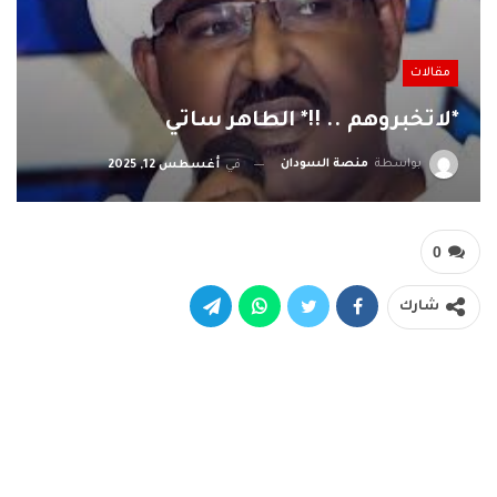
مقالات
*لاتخبروهم .. !!* الطاهر ساتي
بواسطة
منصة السودان
في
أغسطس 12, 2025
0
شارك