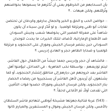
بأن انسحابهم من الخرطوم يعني أن تُدّثرهم ما يسمونها بحواضنهم
وتُزمّلهم، ولكن هيهات ..!!
:: حواضن الحب و الحق و الخير والجمال بدارفور وكردفان لن تحتضن
نفايات أبو ظبي ومرتزقة كولمبيا.. و لو قُدّر لإبن سيناء أن يكون
شاهداً على معركة المصير التي يخوضها شعب وجيش السودان
ضد الأطماع الإماراتية، لأضاف لتلك الخيرات ما يحدث للوجدان
السوداني حين ينتصر فرسان الجيش ومورال على الجنجويد و مرتزقة
كولمبيا و ضحايا الطاهر حجر و الهادي إدريس..!!
:: فالشاهد أن حجر وإدريس جمعا جيشاً من الأطفال حول الفاشر،
ليتم توزيعهم – بواسطة نخب الماهرية – في المداخل، ليؤمنوا أهل
الفاشر بعد خروجهم من ديارهم إلى مناطق إنتشار الجنجويد، أو كما
يشتهون، أي يُريدون لأهل الفاشر أن يستجيروا من رمضاء الحصار
بنار الجنجويد، ولكن فرسان الجيش وموراك حصدوا قوات التأمين
التي تقدمت أولاً، ثم الأفاعي لاحقاً..!!
:: (543) عربة قتالية،جهزتها مشيخة أبوظبي لتهاجم فاشر السلطان
بالأمس، ولكن فرسان الجيش وموال و المستنفرين والميارم كانوا