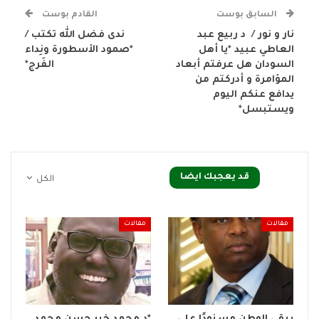
السابق بوست
القادم بوست
نار و نور / د ربيع عبد
ندى فضل الله تكتب /
العاطي عبيد *يا أهل
*صمود الأسطورة ونِداء
السودان هل عرفتم أبعاد
الفَرج*
المؤامرة و أدركتم من
يدافع عنكم اليوم
ويستبسل*
قد يعجبك ايضا
الكل
مقالات
مقالات