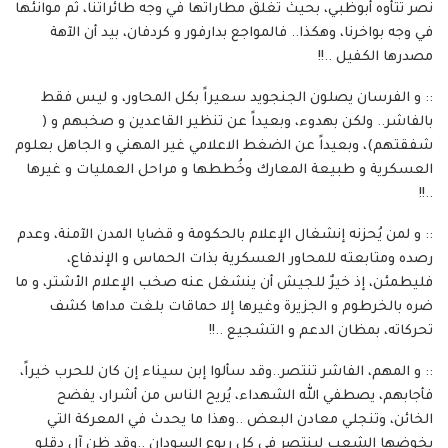
نصر تتأوه أبوظبي، بحيث تغلق مطاراتها في وجه طائراتنا، ثم موانئها
في وجه بواخرنا، وهكذا.. فالمواجع بدارفور و كردفان، بيد أن الآهة
مصدرها الكفيل ..!!
:: و الفرسان يصلون الجنجويد سعيراً بكل المحاور، و ليس فقط
بالفاشر.. ولكن بهدوء، وبعيداً عن تنظير القاعدين و صخبهم و (
شفقتهم)، وبعيداً عن الضغط الاعلامي غير المهني و الجاهل بعلوم
العسكرية و طبيعة المعارك وخُططها و مراحل العمليات و غيرها
..!!
:: و لمن يُحزنه إنشغال الإعلام بالحكومة و قضايا المدن الآمنة، وعدم
رصده ومتابعته للمحاور العسكرية بذات الحماس و الإندفاع،
فليطمئن، إذ خيرٌ للجيش أن ينشغل عنه صخب الإعلام الأشتر، و ما
ضره بالخرطوم و الجزيرة وغيرها إلا حماقات بلغت مداها كشف
تحركاته، بمظان الدعم و التشجيع ..!!
:: و المهم، الفاشر تنتصر..وقد سألوا إبن سيناء إن كان للحرب خيراً،
فأجابهم، يصطفي الله الشهداء، يُريح الناس من أشرار، يفضح
الخائن، وتنجلي معادن البعض ..وهذا ما يحدث في المعركة التي
يخوضها الشعب لينتصر في كل ربوع السودان ..وقد ظن آل دقلو