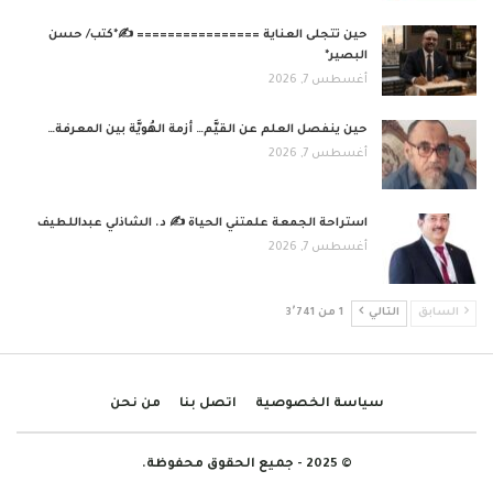
حين تتجلى العناية ================ ✍️*كتب/ حسن
البصير*
أغسطس 7, 2026
حين ينفصل العلم عن القيَّم… أزمة الهُويَّة بين المعرفة…
أغسطس 7, 2026
استراحة الجمعة علمتني الحياة ✍️ د. الشاذلي عبداللطيف
أغسطس 7, 2026
السابق
التالي
1 من 3٬741
سياسة الخصوصية
اتصل بنا
من نحن
© 2025 - جميع الحقوق محفوظة.