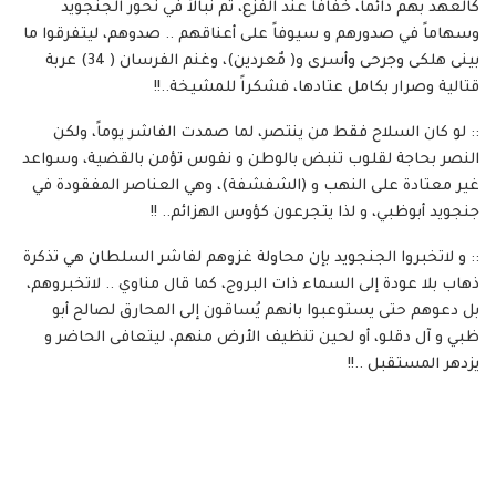
كالعهد بهم دائماً، خفافاً عند الفزع، ثم نبالاً في نحور الجنجويد
وسهاماً في صدورهم و سيوفاً على أعناقهم .. صدوهم، ليتفرقوا ما
بينى هلكى وجرحى وأسرى و( مٌعردين)، وغنم الفرسان ( 34) عربة
قتالية وصرار بكامل عتادها، فشكراً للمشيخة..!!
:: لو كان السلاح فقط من ينتصر، لما صمدت الفاشر يوماً، ولكن
النصر بحاجة لقلوب تنبض بالوطن و نفوس تؤمن بالقضية، وسواعد
غير معتادة على النهب و (الشفشفة)، وهي العناصر المفقودة في
جنجويد أبوظبي، و لذا يتجرعون كؤوس الهزائم.. !!
:: و لاتخبروا الجنجويد بإن محاولة غزوهم لفاشر السلطان هي تذكرة
ذهاب بلا عودة إلى السماء ذات البروج، كما قال مناوي .. لاتخبروهم،
بل دعوهم حتى يستوعبوا بانهم يُساقون إلى المحارق لصالح أبو
ظبي و آل دقلو، أو لحين تنظيف الأرض منهم، ليتعافى الحاضر و
يزدهر المستقبل ..!!