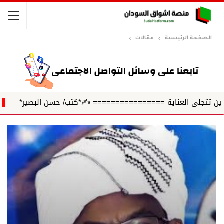
الصفحة الرئيسية
مقالات
 العناية ================ ✍️*كتب/ حسن البصير*
حين ينفص