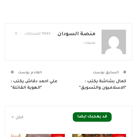
منصة السودان
11849 المشاركات
0
تعليقات
السابق بوست
القادم بوست
كمال بشاشة يكتب :
علي احمد دقاش يكتب :
*الاسلاميون والتسويق*
*الهوية القاتلة*
قد يعجبك ايضا
الكل
مقالات
مقالات