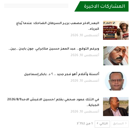
المشاركات الاخيرة
البعد_الاخر مصعب بريــر السرطان الضاحك: عندما يُباع
كبرياء…
أغسطس 10, 2026
وبرغم التوقع.. عبد المعز حسين مكابرابي جون بايدن …بين…
أغسطس 10, 2026
ألسنة وأقلام أهو فجر جديد .. ؟ د. بابكر إسماعيل
أغسطس 10, 2026
في التتك عمود صحفي بقلم /حسين الاغبش الاحد2026/8/9
الجباية…
أغسطس 10, 2026
السابق
التالي
1 من 3٬752