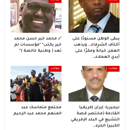
يبقى الوطن مسنودًا على
*د محمد خير حسن محمد
أكتاف الشرفاء… ويذهب
خير يكتب* *مؤسسات لم
العفن خيانةً ومكرًا على
تعد ( وطنية خالصة )*
أيدي العملاء…
مقالات
مقالات
نيجيريا: إيران إفريقيا
مجتمع متماسك عبد
القادمة (مختصر قصة
المنعم محمد عبد الرحيم
التشيع في البلد الإفريقي
الكبير) الجزء…