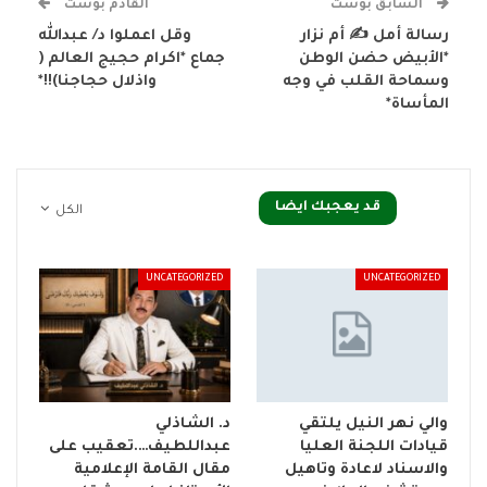
السابق بوست
القادم بوست
رسالة أمل ✍ أم نزار
وقل اعملوا د/ عبدالله
*الأبيض حضن الوطن
جماع *اكرام حجيج العالم (
وسماحة القلب في وجه
واذلال حجاجنا)!!*
المأساة*
قد يعجبك ايضا
الكل
UNCATEGORIZED
UNCATEGORIZED
والي نهر النيل يلتقي
د. الشاذلي
قيادات اللجنة العليا
عبداللطيف….تعقيب على
والاسناد لاعادة وتاهيل
مقال القامة الإعلامية