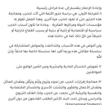
وإعادة الإعمار ينقسم إلى عدة مراحل رئيسية:
١/ المرحلة الأولى: هي دراسة جذور الأزمة التي أدّت للحرب ومعالجة
هذه الجذور حتى لا تعود الحرب مرة أخرى. وهذا العمل تقوم به
مؤسسات الدولة ومراكزها الفكرية .. وعادة ما تكون أسباب الحرب
سياسية أو اقتصادية أو إثنية أو دينية أو بسبب أطماع خارجية أو
خليطاً من كلّ ذلك كما في حالتنا هذه.
ولن أخوض في هذه الأسباب والتداخلات والعوامل المتشابكة في
سلسلة مقالاتي هذه وربما أفرد لها سلسلة خاصة بها لاحقاً بإذن
الله
٢/ تعويض الخسائر المادية والبشرية وجبر الضرر الواقع على
المواطنين
٣/ معالجة إفرازات الحرب من لجوء ونزوح ويُتْم وترمُّل وفقدان العائل
وفقدان الأعمال والمأوى والتشتت الأسري والخسائر الاقتصادية
والنفسية والبيئية التي نجمت عن الحرب وكذا الفاقد التربوي
والدراسي ويدخل تحت البند الأخير الطلاب القادمون من دول أخرى
(International Students).