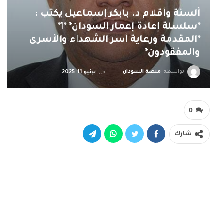
ألسنة وأقلام د. بابكر إسماعيل يكتب :
*سلسلة إعادة إعمار السودان* *1*
*المقدمة ورعاية أسر الشهداء والأسرى
والمفقودون*
بواسطة
منصة السودان
في
يونيو 11, 2025
0
شارك