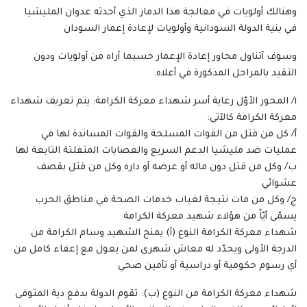
وهنالك أولويات في معالجة هذا الدمار الذي أحدثه عدوان المليشيا
في بنية الدولة السودانية وأولويات لإعادة إعمار السودان
وسوف أتناول محاور إعادة الإعمار حسبما أراه من أولويات ودون
التقيد بالمراحل المذكورة في أعلاه.
١/ المحور الأوّل رعاية أسر شهداء معركة الكرامة: يتم تعريف شهداء
معركة الكرامة كالآتي:
أ/ كل من قتل من القوات المسلحة والقوات المساندة لها في
عمليات ضد مليشيا الدعم السريع والعصابات المتفلتة التابعة لها
ب/ وكل من قتل دون ماله أو عرضه أو داره وكل من قتل بقصف
عشوائي
ج/ وكل من مات نتيجة لغياب خدمات الصحة في مناطق الحرب
يسمّى أيّاً من هؤلاء شهيد معركة الكرامة
شهداء معركة الكرامة النوع (أ) يمنح الشهيد وسام الكرامة من
الدرجة الأولى ويحدّد له معاش شهرى لمن يعول مع إعفاء كامل من
أي رسوم حكومية أو دراسية أو تأمين صحي
شهداء معركة الكرامة من النوع (ب): تقوم الدولة بدفع دية المتوفى