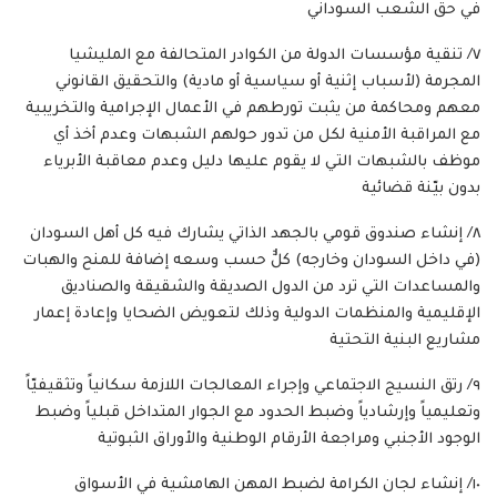
في حق الشعب السوداني
٧/ تنقية مؤسسات الدولة من الكوادر المتحالفة مع المليشيا
المجرمة (لأسباب إثنية أو سياسية أو مادية) والتحقيق القانوني
معهم ومحاكمة من يثبت تورطهم في الأعمال الإجرامية والتخريبية
مع المراقبة الأمنية لكل من تدور حولهم الشبهات وعدم أخذ أي
موظف بالشبهات التي لا يقوم عليها دليل وعدم معاقبة الأبرياء
بدون بيّنة قضائية
٨/ إنشاء صندوق قومي بالجهد الذاتي يشارك فيه كل أهل السودان
(في داخل السودان وخارجه) كلٌٌ حسب وسعه إضافة للمنح والهبات
والمساعدات التي ترد من الدول الصديقة والشقيقة والصناديق
الإقليمية والمنظمات الدولية وذلك لتعويض الضحايا وإعادة إعمار
مشاريع البنية التحتية
٩/ رتق النسيج الاجتماعي وإجراء المعالجات اللازمة سكانياً وتثقيفيّاً
وتعليمياً وإرشادياً وضبط الحدود مع الجوار المتداخل قبلياً وضبط
الوجود الأجنبي ومراجعة الأرقام الوطنية والأوراق الثبوتية
١٠/ إنشاء لجان الكرامة لضبط المهن الهامشية في الأسواق