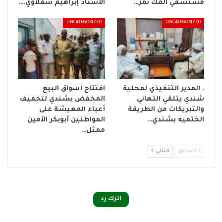
مستشفي المك نمر…
الأستاذ إبراهيم شقلاوي.…
UNCATEGORIZED
UNCATEGORIZED
. المدير التنفيذي لمحلية
افتتاح أسواق البيع
شندي يتلقي التهاني
المخفض بشندي لتخفيف
والتبريكات من الطريقة
أعباء المعيشة على
الختميه بشندي…
المواطنين أبوبكر الأمين
ممثل…
السابق
التالي
اترك رد