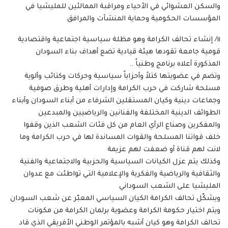
والسكن العشوائي في الأحياء ومراقبة الممالئين للمليشيا في
المؤسسات الحكومية وحماية المنشآت والمرافق
١١/ إنشاء تحالف الكرامة وهو مظلة سياسية اجتماعية واقتصادية
قومية جامعة تقودها هيئة قيادية تضع أهداف بناء السودان
المذكورة أعلاه برنامج وطنياً ..
وتضم في عضويتها كتلاً وأحزاباً سياسية وحركات وكتائب وألوية
مسلحة شاركت في حرب الكرامة وإدارات أهلية وطرق صوفية
وجماعات دينية وكيان المستقلين الشرفاء من أبناء السودان وأبناء
الطوائف الدينية المختلفة والفنانين والرياضيين والمبدعين
والمفكرين وصناع الرأي العام من كل فئات الشعب الذين وقفوا
خلف قواتنا المسلحة والقوات المساندة لها في حرب الكرامة وما
لانت لهم قناة أو ضعفت لهم عزيمة
وكذلك يتم عزل الكيانات السياسية والحزبية والاجتماعية والفنية
والثقافية والرياضية والفكرية والإعلامية التي تواطئت مع عدوان
المليشيا على الشعب السوداني
ويشكّل تحالف الكرامة الكيان السياسي المعبّر عن شعب السودان
ويتم اختيار حكومة الكرامة وعضوية برلمان الكرامة من مكونات
تحالف الكرامة وهو كيان أشبه بالمؤتمر الوطني الأفريقي الذي قاد