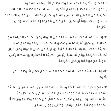
دولة جنوب أفريقيا بعد سقوط نظام الأبارتهايد المجرم.
وندعو كذلك لتعطيل جميع الأحزاب السياسية الوطنية والكيانات
الحزبية من العمل السياسي المنفرد خارج تحالف الكرامة وذلك لمدة
١٠ سنوات حسوماً أو لحين الفراغ من معركة إعادة بناء سودان
الكرامة.
١٢/ إنشاء هيئة قضائية مستقلة عن الدولة وعن تحالف الكرامة مع
إمكانية أن يكون أفرادها من عضوية تحالف الكرامة وتتمتع هذه
الهيئة القضائية باستقلالية فنية وإدارية عن كيان الدولة وعن كيان
تحالف الكرامة ويتم تسمية رئيس الهيئة القضائية بواسطة رأس
الدولة مع موافقة برلمان الكرامة
١٣/ إنشاء هيئة قضائية لمكافحة الفساد مع جهاز شرطة يأتمر
بأمرها
١٤/ دمج الحركات المسلحة وكتائب المجاهدين والمستنفرين وهيئة
العمليات تحت قيادة موحدة تتبع للقائد العام وتجنيد كل فئات
الشعب السوداني (من عمر ١٨ – ٥٠ عاماً) في خدمة وطنية ويُربط أداء
الخدمة الوطنية بمنح الرقم الوطني وجواز السفر.