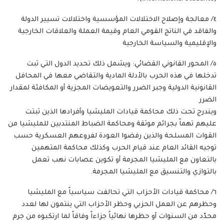
٤/ معالجة وإصلاح الاختلالات المؤسسية واختلالات تسيير الدولة
والفاقد في الناتج القومي العام وقيمة العملة والعلاقات الخارجية
والإقليمية والسياسة الخارجية
٥/ المحور القانوني القضائي: ويشمل ذلك تحديد الدول التي ثبت
تدخلها في هذه الحرب بالأدلة المادية والتقاضي معها في المحافل
القانونية الدولية وجبر الضرر والتعويضات المجزية أو المكافئة لمقدار
الضرر
ويندرج تحت ذلك محاكمة قيادات المليشيا وأفرادها الذين ثبتت
عليهم تهماً بجرائم موثقة ومحاكمة الضباط المنتدبين للمليشيا من
القوات المسلحة والذين رفضوا العودة لفروعهم العسكرية حسب
توجيه القائد العام عند قيام الحرب وكذلك محاكمة المتهمين
بالتعاون مع المليشيا المجرمة أو تكوين عصابات نهب تعمل
بالتوازي والتنسيق مع المليشيا المجرمة.
٦/ محاكمة قيادات الأحزاب التي تحالفت سياسياً مع المليشيا
وحظرهم عن العمل الحزبي وحظر الأحزاب التي ينتمون لها لعدد
محدّد من السنوات أو حظرها نهائياً جزاءاً وفاقاً لما ارتكبوه من جرم