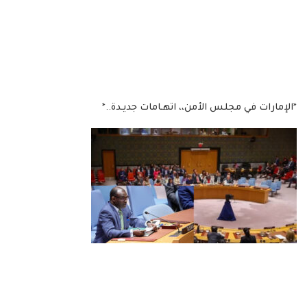
*الإمارات في مجلس الأمن،، اتهـامات جديـدة..*