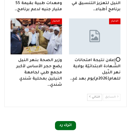
النيل لتعزيز التنسيق في
ومعدات طبية بقيمة 55
برنامج أطباء…
مليار جنيه لدعم برنامج…
الاخبار
الاخبار
⭕إعلان نتيجة امتحانات
وزير الصحة بنهر النيل
الشّهادة الابتدائيّة بولاية
يضع حجر الأساس لأكبر
نهر النّيل
مجمع طبي لجامعة
للعام(2026م)يوم بعد غدٍ…
النيلين بمحلية شندي
شندي…
السابق
التالي
اترك رد