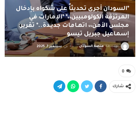
*السودان أجرى تحديثاً على شكواه بإدخال
المرتزقة الكولومبيين،،* *الإمارات في
مجلس الأمن،، اتهـامات جديـدة..* تقرير:
إسماعيل جبريل تيسو
بواسطة
منصة السودان
في
سبتمبر 7, 2025
0
شارك