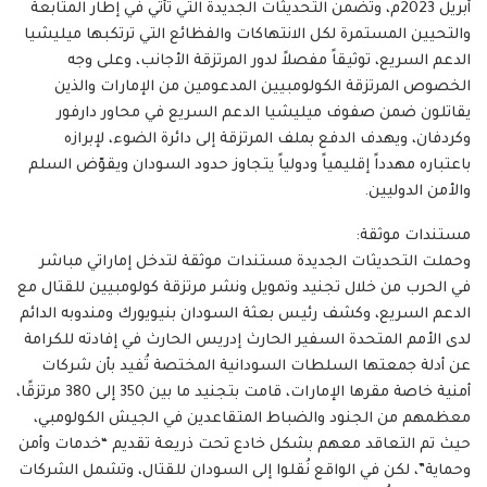
أبريل 2023م، وتضمن التحديثات الجديدة التي تأتي في إطار المتابعة
والتحيين المستمرة لكل الانتهاكات والفظائع التي ترتكبها ميليشيا
الدعم السريع، توثيقاً مفصلاً لدور المرتزقة الأجانب، وعلى وجه
الخصوص المرتزقة الكولومبيين المدعومين من الإمارات والذين
يقاتلون ضمن صفوف ميليشيا الدعم السريع في محاور دارفور
وكردفان، ويهدف الدفع بملف المرتزقة إلى دائرة الضوء، لإبرازه
باعتباره مهدداً إقليمياً ودولياً يتجاوز حدود السودان ويقوّض السلم
والأمن الدوليين.
مستندات موثقة:
وحملت التحديثات الجديدة مستندات موثقة لتدخل إماراتي مباشر
في الحرب من خلال تجنيد وتمويل ونشر مرتزقة كولومبيين للقتال مع
الدعم السريع، وكشف رئيس بعثة السودان بنيويورك ومندوبه الدائم
لدى الأمم المتحدة السفير الحارث إدريس الحارث في إفادته للكرامة
عن أدلة جمعتها السلطات السودانية المختصة تُفيد بأن شركات
أمنية خاصة مقرها الإمارات، قامت بتجنيد ما بين 350 إلى 380 مرتزقًا،
معظمهم من الجنود والضباط المتقاعدين في الجيش الكولومبي،
حيث تم التعاقد معهم بشكل خادع تحت ذريعة تقديم “خدمات وأمن
وحماية”، لكن في الواقع نُقلوا إلى السودان للقتال، وتشمل الشركات