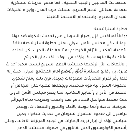
استهدفت المدنيين والبنية التحتية ، كما قدموا تدريبات عسكرية
متقدمة لمقاتلي الدعم السريع، شملت حرب المدن، وإجراء تكتيكات
الميدان المفتوح، واستخدام الأسلحة الثقيلة.
خطوة استراتيجية:
ووفقاً لمراقبين فإن إصرار السودان على تحديث شكواه ضد دولة
الإمارات في مجلس الأمن الدولي، يمثل خطوة استراتيجية بالغة
الأهمية، تعكس التزام الخرطوم بمتابعة ملف الحرب بكل أبعاده
القانونية والدبلوماسية، وتؤكد في الوقت نفسه أن الجرائم
والانتهاكات التي ترتكبها ميليشيا الدعم السريع ليست مجرد أحداث
عابرة، بل وقائع مستمرة تُوثَق وتُوضع أمام المجتمع الدولي، حيث إنه
كلما وفَّر تكرار التحديثات معلومات جديدة، فإن ذلك يمنح شكوى
الحكومة السودانية قوة متجددة، ويجعلها عصية على التجاهل أو
الحفظ في الأدراج وأضابير المكاتب، مما يضع مجلس الأمن الدولي
تحت ضغط متواصل لاتخاذ مواقف واضحة وصريحة تجاه الجرائم
المرتكبة، خاصة وأنها موثقة بالأدلة والصور والشهادات، وينظر
مراقبون إلى خطوة استمرار السودان في تحديث شكواه بعين
سياسي تؤكد أن إبراز تورط الإمارات في تجنيد المرتزقة الأجانب، وعلى
رأسهم الكولومبيون الذين يقاتلون في صفوف ميليشيا الدعم