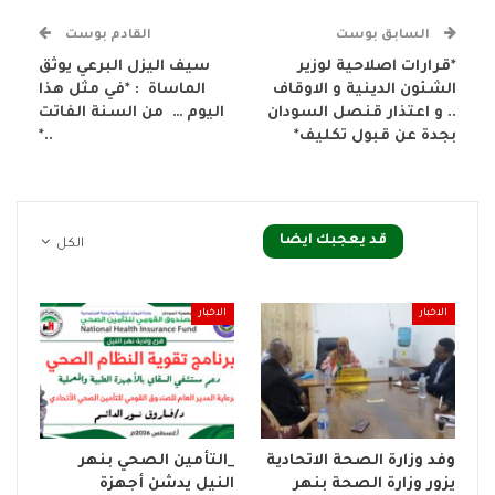
السابق بوست
القادم بوست
*قرارات اصلاحية لوزير
سيف اليزل البرعي يوثق
الشئون الدينية و الاوقاف
الماساة : *في مثل هذا
.. و اعتذار قنصل السودان
اليوم … من السنة الفاتت
بجدة عن قبول تكليف*
..*
قد يعجبك ايضا
الكل
الاخبار
الاخبار
وفد وزارة الصحة الاتحادية
_التأمين الصحي بنهر
يزور وزارة الصحة بنهر
النيل يدشن أجهزة