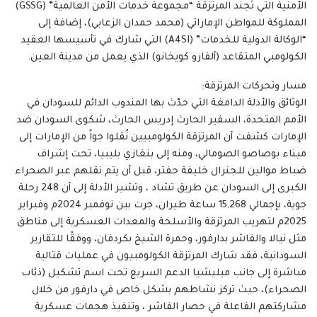
الأمنية التي تُجند المرتزقة “مجموعة خدمات الأمن العالمية” (GSSG)
المملوكة للمواطن الإماراتي (محمد حمدان الزعابي)، إضافة إلى
“الوكالة الدولية للخدمات” (A4SI) التي شارك في تأسيسها العقيد
الكولومبي المتقاعد (ألفارو كويخانو) الذي يعمل من مدينة العين.
مسار وتحركات المرتزقة:
الوثائق والأدلة الدامغة التي حدّث بها المندوب الدائم للسودان في
الأمم المتحدة، السفير الحارث إدريس الحارث، شكوى السودان ضد
الإمارات كشفت أن المرتزقة الكولومبيين نُقلوا جواً من الإمارات إلى
ميناء بوصاصو الصومالي، ومنه إلى بنغازي بليبيا، تحت إشراف
ضباط موالين للجنرال خليفة حفتر، قبل أن يتم نقلهم عبر الصحراء
الكبرى إلى السودان عن طريق تشاد ، وتشير الأدلة إلى أن 248 رحلة
جوية، بإجمالي 15,268 ساعة طيران، جرت بين نوفمبر 2024م وفبراير
2025م لتهريب المرتزقة والأسلحة والمعدات العسكرية إلى مناطق
مثل نيالا والفاشر بدارفور، وحمرة الشيخ بكردفان، ووفقًا للتقارير
السودانية، فقد شارك المرتزقة الكولومبيون في عمليات قتالية
مباشرة إلى جانب ميليشيا الدعم السريع تحت اسم تشكيل (ذئاب
الصحراء)، حيث تركز نشاطهم بشكل خاص في دارفور من خلال
مشاركتهم الفاعلة في حصار الفاشر ، وتنفيذ هجمات عسكرية