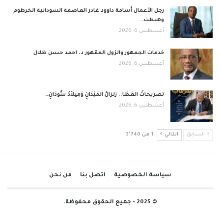
رجل الأعمال أسامة داوود غادر العاصمة السودانية الخرطوم
وهبطت…
أغسطس 6, 2026
خدمات الجمهور والزول المقهور د. احمد حسن ظلال
أغسطس 6, 2026
تصريحاتُ العَطَا.. زلزالُ المَيْدَانِ وَمِيلاَدُ سُّودَانِ…
أغسطس 6, 2026
السابق
التالي
1 من 3٬740
سياسة الخصوصية
اتصل بنا
من نحن
© 2025 - جميع الحقوق محفوظة.