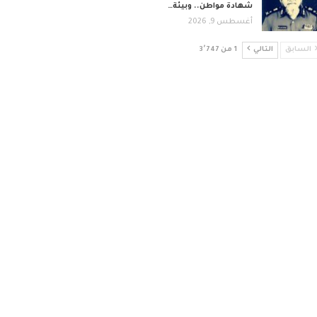
شهادة مواطن.. وبيئة…
أغسطس 9, 2026
السابق
التالي
1 من 3٬747