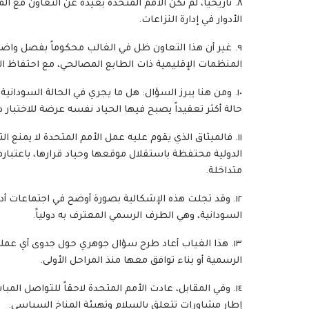
٨. تاريخياً، لم تكن الأمم المتحدة بعيدة عن التعاون مع
الأدوار في إدارة النزاعات.
٩. غير أن هذا التعاون ظل في الغالب محكوماً بفصل واضح 
المنظمات الإقليمية ذات الطابع المصالحي، مع احتفاظ ا
١٠. ومن هنا يبرز السؤال: هل ما يجري في الحالة السودانية
حالة أكثر تعقيداً يصبح فيها الحياد نفسه عرضة للاختبار 
١١. فالميثاق الذي يقوم عليه عمل الأمم المتحدة لا يمنع 
الدولية محتفظة باستقلال موقعها وحياد قرارها، باعتبار
متداخلة.
١٢. وقد تجلت هذه الإشكالية بصورة أوضح في اجتماعات 
السودانية، وهي الطرف الرسمي المعترف به دولياً.
١٣. هذا الغياب أعاد طرح سؤال جوهري حول جدوى أي 
الرسمية أو بناء توافق معها منذ المراحل الأولى.
١٤. وفي المقابل، عادت الأمم المتحدة لاحقاً للتواصل الم
إطار مشاورات تتعلق بالسلام وتهيئة المناخ السياسي.