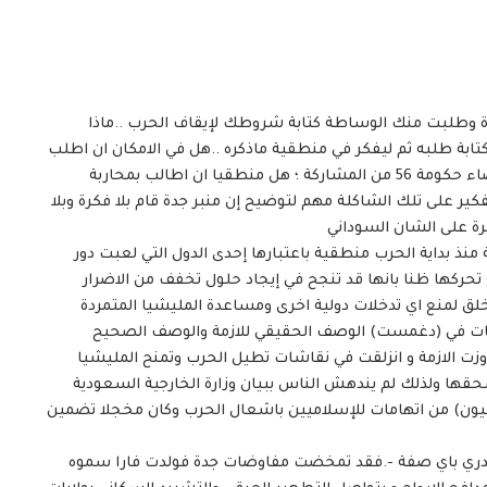
 وطلبت منك الوساطة كتابة شروطك لإيقاف الحرب ..ماذا
بة طلبه ثم ليفكر في منطقية ماذكره ..هل في الامكان ان اطلب
ابعاد البرهان والكباشي ‘ وتكوين حكومة مدنية وإبعاد اعضاء حكومة 56 من المشاركة ؛ هل منطقيا ان اطالب بمحاربة
فكير على تلك الشاكلة مهم لتوضيح إن منبر جدة قام بلا فكرة وبلا
ة على الشان السوداني
منذ بداية الحرب منطقية باعتبارها إحدى الدول التي لعبت دور
تحركها ظنا بانها قد تنجح في إيجاد حلول تخفف من الاضرار
ر خلق لمنع اي تدخلات دولية اخرى ومساعدة المليشيا المتمردة
وضات في (دغمست) الوصف الحقيقي للازمة والوصف الصحيح
زت الازمة و انزلقت في نقاشات تطيل الحرب وتمنح المليشيا
حقها ولذلك لم يندهش الناس ببيان وزارة الخارجية السعودية
انيون) من اتهامات للإسلاميين باشعال الحرب وكان مخجلا تضمين
لاندري باي صفة -.فقد تمخضت مفاوضات جدة فولدت فارا سموه