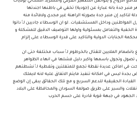
ع الارواح و يتواصل التطهير العرقي والتشريد السكاني بولايات
ر منبر جدة بانه عبارة عن (جودية) تخفي في باطنها اجندتها
تاكيد إن منبر جدة بصورته الراهنة غير مجدي ولافائدة منه
 المواطنين وداخل المستشفيات..لو ان الوسطاء جاديين لٱدانوا
ندة الخفية والتعامل بمسئولية واولها التوصيف الدقيق للمشكلة و
م محكمة الجنايات الدولية والتاكيد على قدرة الوسطاء على إلزام
يع بانضمام الملايين للقتال بالخرطوم لٱسباب مختلفة حتى ان
 تصول وتجول باسمها واكبر دليل فشلها في انهاء الظواهر
صبحت في اماكن عديدة نقطة تجمع للمتفلتين وتغطية لٱنشطتهم
ض بجدة ليس في امكانه تنفيذ مايتم الاتفاق عليه لانه لايملك
يادة الحقيقية للدعم السريع و مع تلك الحقائق يبقى إن الوضع
انفلات والسير على طريق صولمة السودان والمحافظة على البلاد
 الجهود في جبهة قوية قادرة على حسم الحرب