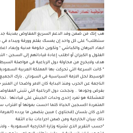
هب إنك من ضمن وفد الدعم السريع المفاوض بمدينة جدة
ستطلب؟ على كل واحد إن يمسك بقلم وورقة ويبداء في كتا
الفلول و الكيزان أو اطلب إعادة قياداتهم إلى السجن ؛ الت
هدف ولايخرج من محاولة دول الرباعية في مواصلة السيطر
* كانت السرعة التي تحركت بها المملكة العربية السعودية 
الوسيط لحل الازمة السياسية في السودان , بارك الجميع 
الناجمة عن الحرب ومنذ البداية كان الامر واضحا ان المنب
بفرض وجودها .. ونجحت دول الرباعية التي تتبنى المفا
للمشكلة هو تمرد إحدى وحدات الجيش على قيادتها ..تجاو
المتمردة اكسجين الحياة كلما احست بموتها أو اقتراب س
الذى كان بلسان (قحتاوي ) مبين يتضمن ما يردده (العرم
ذلك ببيان الخارجية ومن ضمن اجراءات بناء الثقة
*حسب التقرير الذي نشرته وزارة الخارجية السعودية – و