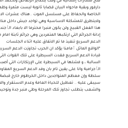
فتح مسارات إنسانية في وقت يتطاير الرصاص وتحصد المداف
دارفور وبقية ماحواه البيان قضايا ثانوية ليست مثمرة وظه
الخاصة والحفاظ على مسلسل الموت ..هناك عشرات الادلة ل
ولايتطرق للمشكلة الاساسية وهي تواجد جيش داخل منازل
هذا الفعل القبيح ولن يكون منبرا محترما الا بابعاد الٱج
إدانة الجرائم التي ارتكبها المتمردين وهي جرائم ثابتة اما
الدعم السريع تنفيذ ما تم الاتفاق عليه اثناء الجلسات
*الواقع الماثل ٱمامنا يؤكد ان الحرب تجاوزت الدعم السر
قيادة الدعم السريع فقدت السيطرة على تلك القوات التي
السالبة ، و فشلها في السيطرة على الإرتكازات التي أ
الٱجرامية وانا على يقين تام بان وفد الدعم السريع المفاو
سلطة وإن معظم المتواجدين داخل الخرطوم خارج قبضة الق
سيبقى عليه .. تعطيل للحياة العامة وعدم الاستقرار وال
والشعب يتطلب تجاوز تلك المرحلة وطي منبر جدة وتوحيد