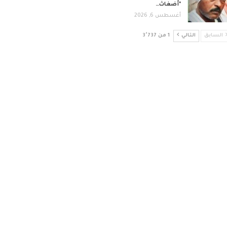
*أضغاث…
أغسطس 6, 2026
السابق
التالي
1 من 3٬737