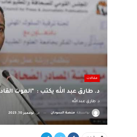
مقالات
د. طارق عبد الله يكتب : *الموت القا
د. طارق عبد الله
بواسطة
منصة السودان
في
نوفمبر 10, 2023